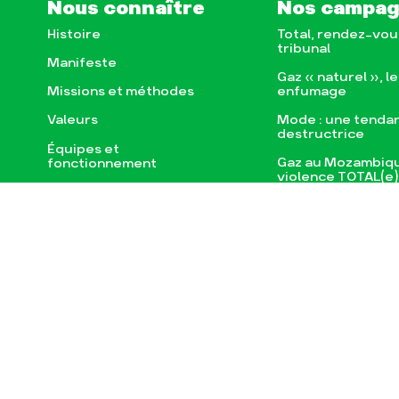
Nous connaître
Nos campa
Histoire
Total, rendez-vou
tribunal
Manifeste
Gaz « naturel », l
enfumage
Missions et méthodes
Mode : une tenda
Valeurs
destructrice
Équipes et
Gaz au Mozambiqu
fonctionnement
violence TOTAL(e
Le réseau dans le monde
Nos autres camp
Nos alliés
Je soutiens les Amis de la
Terre
Actualités
Espace pre