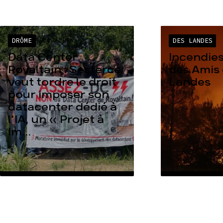
DRÔME
04 AOÛT
DES LANDES
Data Center
Incendies
Rovaltain : Sesterce
des Amis 
veut tordre le droit
Landes
pour imposer son
datacenter dédié à
l’IA, un « Projet à
Im...