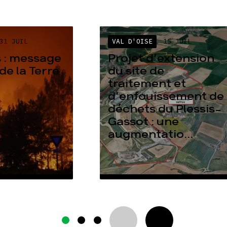
31 JUIL
VAL D'OISE
15 JUIL
 : message
Projet d’extension
de la Terre
du site de
traitement et
d’enfouissement de
déchets du Plessis-
Gassot : une
augmentatio...