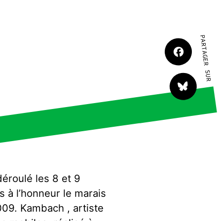
tact
PARTAGER SUR
l
déroulé les 8 et 9
s à l’honneur le marais
009. Kambach , artiste