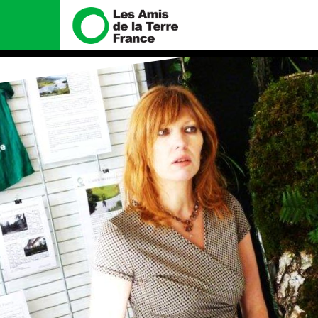
Nous connaître
Nos campa
Histoire
Total, rendez-vo
tribunal
Manifeste
Gaz « naturel », 
enfumage
Missions et méthodes
Mode : une tend
Valeurs
destructrice
Équipes et fonctionnement
Gaz au Mozambiqu
violence TOTAL(e
Le réseau dans le monde
Nos autres camp
Nos alliés
Je soutiens les Amis de la
Terre