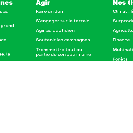
gnes
Agir
Nos t
s au
Faire un don
Climat – 
S'engager sur le terrain
Surprod
e grand
Agir au quotidien
Agricult
nce
Soutenir les campagnes
Finance
Transmettre tout ou
Multinat
e, la
partie de son patrimoine
)
Forêts
Télécharger gratuitement
agnes
les guides éco-citoyens
sse
Publications
Conta