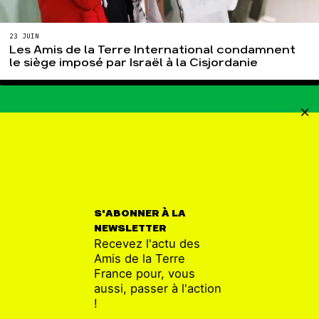
23 JUIN
Les Amis de la Terre International condamnent
le siège imposé par Israël à la Cisjordanie
MULTINATIONALES
S'ABONNER À LA
NEWSLETTER
Recevez l'actu des
Amis de la Terre
France pour, vous
aussi, passer à l'action
!