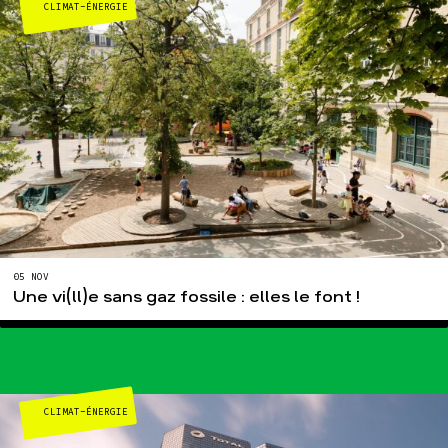
Espace presse
CLIMAT-ÉNERGIE
Publications
Contact
05 NOV
Une vi(ll)e sans gaz fossile : elles le font !
CLIMAT-ÉNERGIE