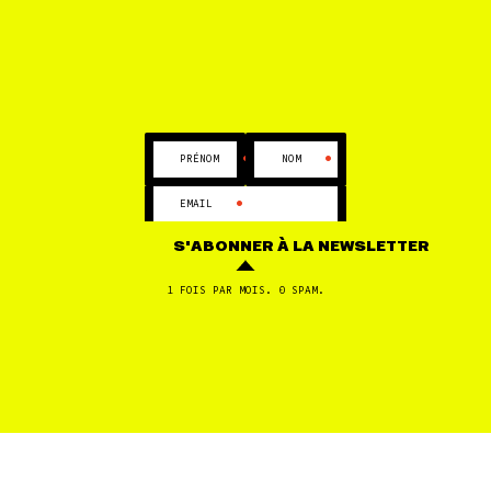
13 JUIN
Droits environnementaux et sociaux : le grand
détricotage
•
•
PRÉNOM
NOM
1
2
3
...
97
•
EMAIL
S'ABONNER
À LA NEWSLETTER
1 FOIS PAR MOIS. 0 SPAM.
FILTRES