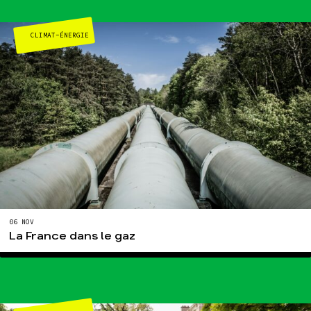
CLIMAT-ÉNERGIE
Agir
Nos
thématiques
Faire un don
Climat – Énergie
S'engager sur le
terrain
Surproduction
Agir au quotidien
Agriculture
Soutenir les
Finance
campagnes
Multinationales
Transmettre tout
ou partie de son
Forêts
patrimoine
Télécharger
gratuitement les
06 NOV
guides éco-citoyens
La France dans le gaz
Actualités
Groupes
locaux