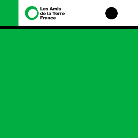
Nous connaître
Nos campagnes
Histoire
Total, rendez-vous
au tribunal
Manifeste
Gaz « naturel », le
grand enfumage
Missions et
méthodes
Mode : une
tendance
Valeurs
destructrice
Équipes et
Gaz au Mozambique,
fonctionnement
la violence TOTAL(e)
Le réseau dans le
Nos autres
monde
campagnes
Nos alliés
Je soutiens les Amis
de la Terre