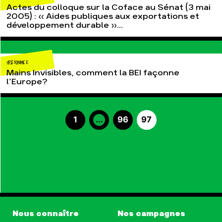
Actes du colloque sur la Coface au Sénat (3 mai
Agir au quotidien
Agriculture
2005) : « Aides publiques aux exportations et
Soutenir les campagnes
Finance
développement durable »...
Transmettre tout ou partie
Multinationales
de son patrimoine
Forêts
Télécharger gratuitement
FINANCE
les guides éco-citoyens
01 JAN
Mains Invisibles, comment la BEI façonne
l’Europe?
Actualités
Groupes locaux
Espace presse
Publications
1
...
96
97
Contact
Nous connaître
Nos campagnes