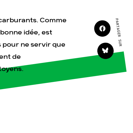
JE M'IMPLIQUE
iocarburants. Comme
PARTAGER SUR
 bonne idée, est
 pour ne servir que
ment de
tact
toyens.