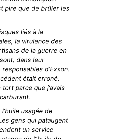
 pire que de brûler les
sques liés à la
ales, la virulence des
rtisans de la guerre en
sont, dans leur
s responsables d’Exxon.
écédent était erroné.
s tort parce que j’avais
 carburant.
er l’huile usagée de
Les gens qui pataugent
rendent un service
retagne de l”huile de