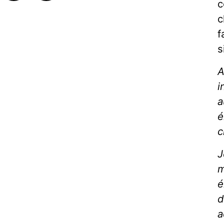
c
c
f
s
A
i
a
é
c
J
m
é
d
a