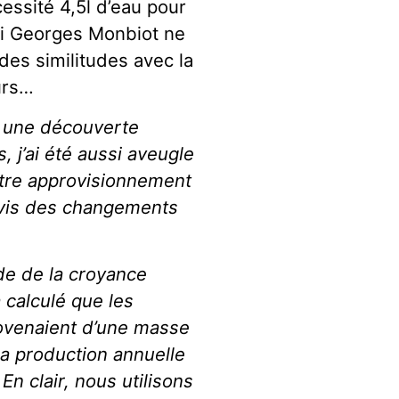
essité 4,5l d’eau pour
si Georges Monbiot ne
des similitudes avec la
urs…
t une découverte
 j’ai été aussi aveugle
otre approvisionnement
à vis des changements
nde de la croyance
 calculé que les
rovenaient d’une masse
la production annuelle
En clair, nous utilisons