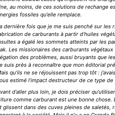
ne, au moins, de ces solutions de rechange est
nergies fossiles qu’elle remplace.
a dernière fois que je me suis penché sur les ri
abrication de carburants à partir d’huiles végét
nsultes a égalé les sommets atteints par les pa
rak. Les missionaires des carburants végétaux 
égation des problèmes, aussi bruyants que le
e suis près à reconnaître que mon éditorial pr
ais qu’ils ne se réjouissent pas trop tôt : j’avai
ous estimé l’impact destructeur de ce type de
vant d’aller plus loin, je dois préciser qu’utilis
riture comme carburant est une bonne chose. 
t glissent dans des cuves pleines de saletés, 
mportant à la société. Mais il n’y a en Grande B