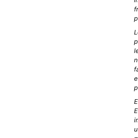
f
p
L
p
l
n
f
e
p
E
E
i
u