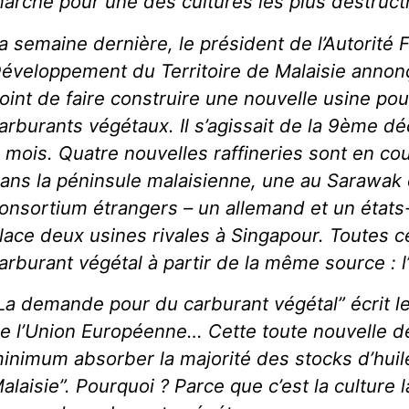
arché pour une des cultures les plus destructr
a semaine dernière, le président de l’Autorité 
éveloppement du Territoire de Malaisie annonçai
oint de faire construire une nouvelle usine po
arburants végétaux. Il s’agissait de la 9ème déc
 mois. Quatre nouvelles raffineries sont en co
ans la péninsule malaisienne, une au Sarawak
onsortium étrangers – un allemand et un états
lace deux usines rivales à Singapour. Toutes c
arburant végétal à partir de la même source : l
La demande pour du carburant végétal” écrit le
e l’Union Européenne… Cette toute nouvelle 
inimum absorber la majorité des stocks d’huil
alaisie”. Pourquoi ? Parce que c’est la cultur