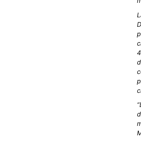
m
L
D
p
c
4
d
c
p
c
“
d
m
M