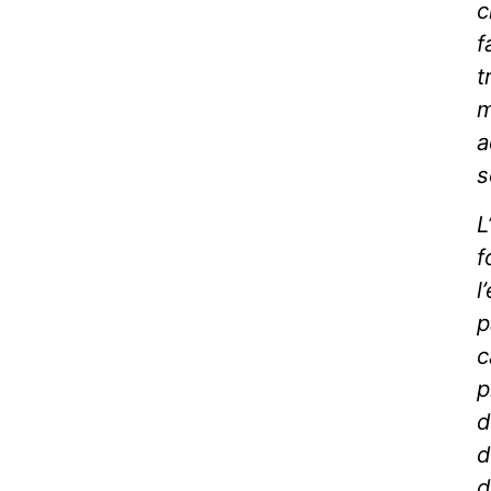
c
f
t
m
a
s
L
f
l
p
c
p
d
d
d