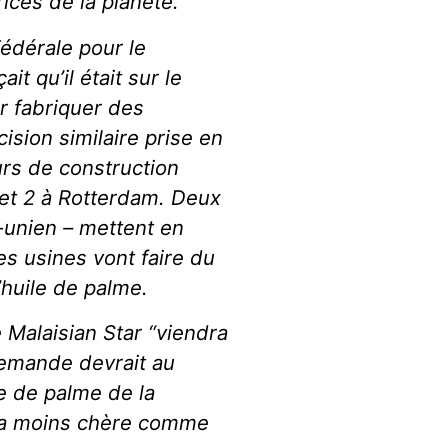
ices de la planète.
Fédérale pour le
t qu’il était sur le
ur fabriquer des
ision similaire prise en
urs de construction
 et 2 à Rotterdam. Deux
-unien – mettent en
es usines vont faire du
’huile de palme.
 Malaisian Star “viendra
demande devrait au
e de palme de la
e la moins chère comme