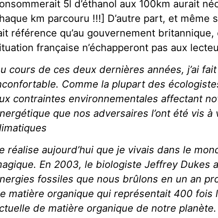
onsommerait 5l d’éthanol aux 100km aurait néc
haque km parcouru !!!] D’autre part, et même 
ait référence qu’au gouvernement britannique, 
ituation française n’échapperont pas aux lecte
u cours de ces deux dernières années, j’ai fai
nconfortable. Comme la plupart des écologistes,
ux contraintes environnementales affectant n
nergétique que nos adversaires l’ont été vis 
limatiques
e réalise aujourd’hui que je vivais dans le mo
agique. En 2003, le biologiste Jeffrey Dukes a
nergies fossiles que nous brûlons en un an p
e matière organique qui représentait 400 fois 
ctuelle de matière organique de notre planète. 