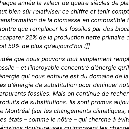
haque année la valeur de quatre siècles de plan
aut bien sûr relativiser ce chiffre et tenir comp
ransformation de la biomasse en combustible f
ontre que remplacer les fossiles par des bioca
ccaparer 22% de la production nette primaire 
oit 50% de plus qu’aujourd’hui !]]
’idée que nous pouvons tout simplement rempl
ossile – et l’incroyable concentré d’énergie qu’
’énergie qui nous entoure est du domaine de la s
as d’énergie de substitution pour diminuer n
arburants fossiles. Mais on continue de reche
roduits de substitutions. Ils sont promus aujou
e Montréal (sur les changements climatiques,
es états – comme le nôtre – qui cherche à évit
écisions douloureuses qu’imposent les change