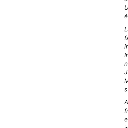
U
é
L
f
i
I
n
J
M
s
A
f
e
i