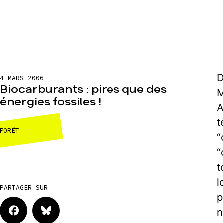
D
4 MARS 2006
Biocarburants : pires que des
M
énergies fossiles !
A
t
FORÊT
“
“
t
l
PARTAGER SUR
p
n