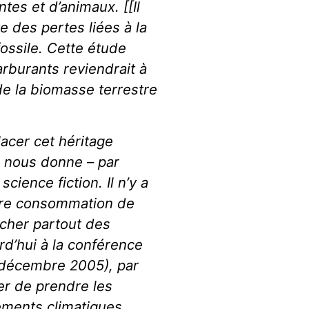
tes et d’animaux. [[Il
te des pertes liées à la
ossile. Cette étude
rburants reviendrait à
de la biomasse terrestre
acer cet héritage
il nous donne – par
cience fiction. Il n’y a
otre consommation de
rcher partout des
rd’hui à la conférence
 décembre 2005), par
er de prendre les
ments climatiques.