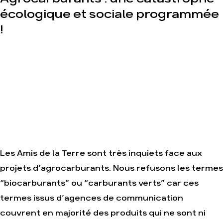
une
et
écologique et sociale programmée
tendance
fonctionnement
destructrice
!
Le
Gaz au
réseau
Mozambique,
dans le
la
monde
violence
TOTAL(e)
Nos
alliés
Nos
autres
Je
campagnes
soutiens
les Amis
de la
Terre
Les Amis de la Terre sont très inquiets face aux
projets d’agrocarburants. Nous refusons les termes
“biocarburants” ou “carburants verts” car ces
Agir
Nos
thématiques
termes issus d’agences de communication
Faire un
don
Climat –
couvrent en majorité des produits qui ne sont ni
Énergie
S'engager