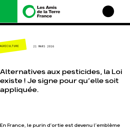
Nous connaître
Nos campagnes
AGRICULTURE
21 MARS 2016
Histoire
Total, rendez-vous au
tribunal
Manifeste
Gaz « naturel », le
grand enfumage
Missions et méthodes
Alternatives aux pesticides, la Loi
Mode : une tendance
Valeurs
destructrice
existe ! Je signe pour qu’elle soit
Équipes et
Gaz au Mozambique, la
fonctionnement
appliquée.
violence TOTAL(e)
Le réseau dans le
Nos autres
monde
campagnes
Nos alliés
Je soutiens les Amis
de la Terre
En France, le purin d’ortie est devenu l’emblème