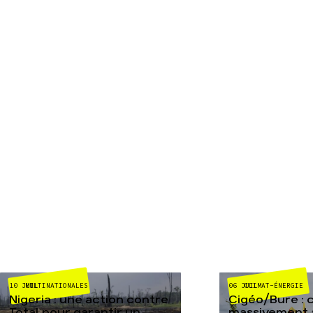
MULTINATIONALES
CLIMAT-ÉNERGIE
10 JUIL
06 JUIL
Nigeria : une action contre
Cigéo/Bure : 
Total pour garantir un
massivement a