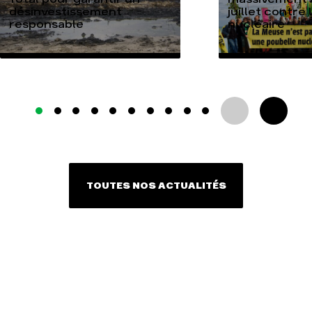
désinvestissement
juillet contre
responsable
nucléaire
TOUTES NOS ACTUALITÉS