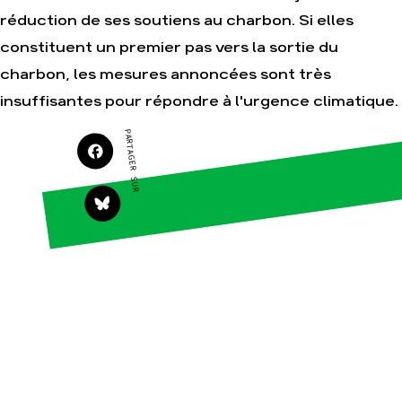
réduction de ses soutiens au charbon. Si elles
constituent un premier pas vers la sortie du
Agir
Nos
charbon, les mesures annoncées sont très
thématiques
Faire un don
insuffisantes pour répondre à l'urgence climatique.
Climat – Énergie
S'engager sur le
terrain
Surproduction
PARTAGER SUR
Agir au quotidien
Agriculture
Soutenir les
Finance
campagnes
Multinationales
Transmettre tout ou
partie de son
Forêts
patrimoine
Télécharger
gratuitement les
guides éco-citoyens
Actualités
Groupes
locaux