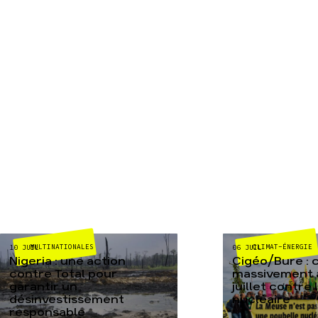
MULTINATIONALES
CLIMAT-ÉNERGIE
10 JUIL
06 JUIL
Nigeria : une action
Cigéo/Bure : 
contre Total pour
massivement a
garantir un
juillet contre
désinvestissement
nucléaire
responsable