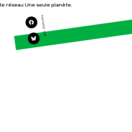
le réseau Une seule planète.
Agir
Nos thématiques
Faire un don
Climat – Énergie
PARTAGER SUR
S'engager sur le terrain
Surproduction
Agir au quotidien
Agriculture
Soutenir les
Finance
campagnes
Multinationales
Transmettre tout ou
partie de son
Forêts
patrimoine
Télécharger
gratuitement les
guides éco-citoyens
Actualités
Groupes locaux
Espace presse
Publications
Contact