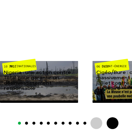
MULTINATIONALES
CLIMAT-ÉNERGIE
10 JUIL
06 JUIL
Nigeria : une action contre
Cigéo/Bure : 
Total pour garantir un
massivement a
désinvestissement
juillet contre
responsable
nucléaire