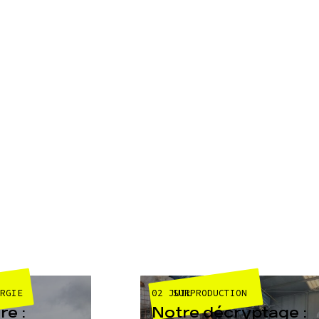
02 JUIL
ERGIE
SURPRODUCTION
e :
Notre décryptage :