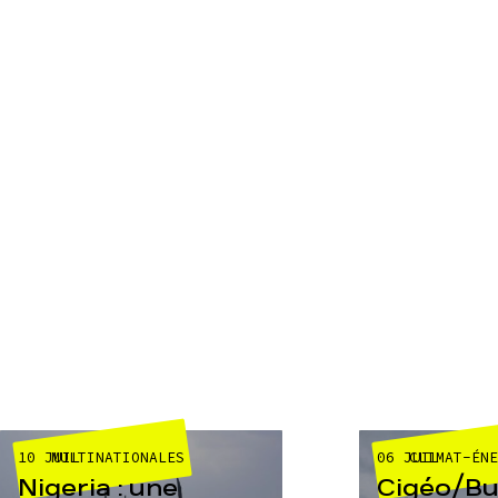
10 JUIL
06 JUIL
MULTINATIONALES
CLIMAT-ÉN
Nigeria : une
Cigéo/Bur