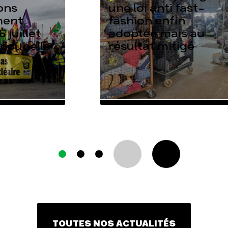
ons
une loi anti fast-
ment
fashion enfin
6 juillet
adoptée mais au
 poubelle
résultat mitigé
TOUTES NOS ACTUALITÉS