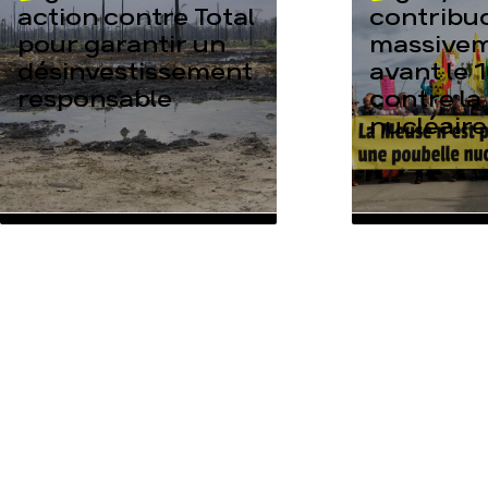
action contre Total
contribu
pour garantir un
massive
désinvestissement
avant le 1
responsable
contre la
nucléaire