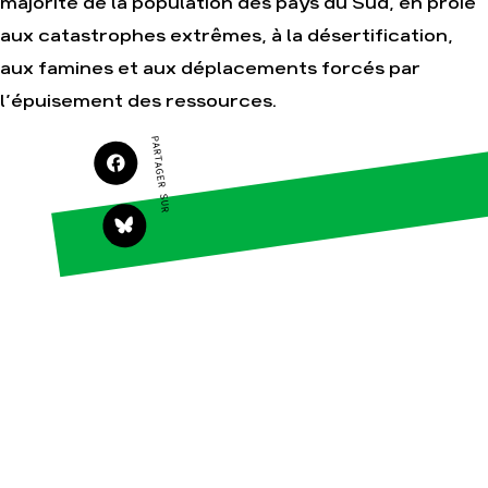
majorité de la population des pays du Sud, en proie
aux catastrophes extrêmes, à la désertification,
Agir
Nos thématiques
aux famines et aux déplacements forcés par
Faire un don
Climat – Énergie
l’épuisement des ressources.
S'engager sur le
Surproduction
terrain
PARTAGER SUR
Agriculture
Agir au quotidien
Finance
Soutenir les
campagnes
Multinationales
Transmettre tout ou
Forêts
partie de son
patrimoine
Télécharger
gratuitement les
guides éco-citoyens
Actualités
Groupes
locaux
Espace presse