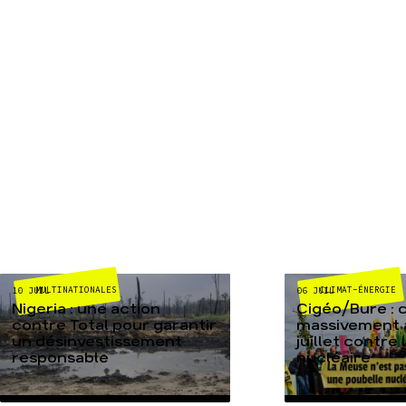
MULTINATIONALES
CLIMAT-ÉNERGIE
10 JUIL
06 JUIL
Nigeria : une action
Cigéo/Bure : 
contre Total pour garantir
massivement a
un désinvestissement
juillet contre
responsable
nucléaire