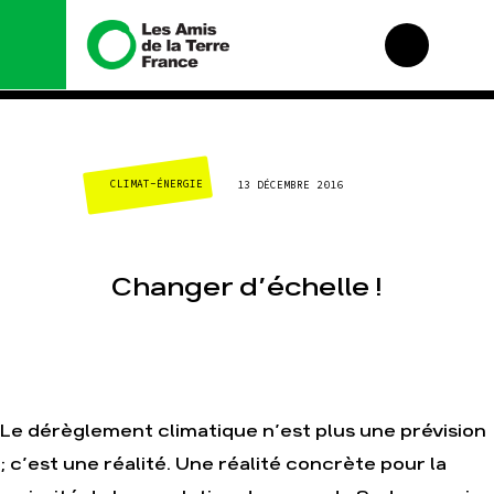
Nous connaître
Nos campagnes
CLIMAT-ÉNERGIE
13 DÉCEMBRE 2016
Histoire
Total, rendez-vous
au tribunal
Manifeste
Gaz « naturel », le
grand enfumage
Missions et méthodes
Changer d’échelle !
Mode : une tendance
Valeurs
destructrice
Équipes et
Gaz au Mozambique,
fonctionnement
la violence TOTAL(e)
Le réseau dans le
Nos autres
monde
campagnes
Nos alliés
Le dérèglement climatique n’est plus une prévision
Je soutiens les Amis
de la Terre
; c’est une réalité. Une réalité concrète pour la