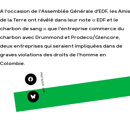
A l'occasion de l'Assemblée Générale d'EDF, les Amis
de la Terre ont révélé dans leur note « EDF et le
Agir
Nos
charbon de sang » que l'entreprise commerce du
thématiques
Faire un don
Climat – Énergie
charbon avec Drummond et Prodeco/Glencore,
S'engager sur le
terrain
Surproduction
deux entreprises qui seraient impliquées dans de
Agir au quotidien
Agriculture
graves violations des droits de l'homme en
Soutenir les
Finance
Colombie.
campagnes
Multinationales
Transmettre tout
PARTAGER SUR
ou partie de son
Forêts
patrimoine
Télécharger
gratuitement les
guides éco-
citoyens
Actualités