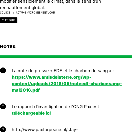
modifier sensiblement le climat, dans le sens d’un
réchauffement global.
SOURCE : ACTU-ENVIRONNEMENT.COM
RETOUR
NOTES
La note de presse « EDF et le charbon de sang » :
1
https://www.amisdelaterre.org/wp-
content/uploads/2016/05/noteedf-charbonsang-
mai2016.pdf
Le rapport d’investigation de l’ONG Pax est
2
téléchargeable ici
http://www.paxforpeace.nl/stay-
3