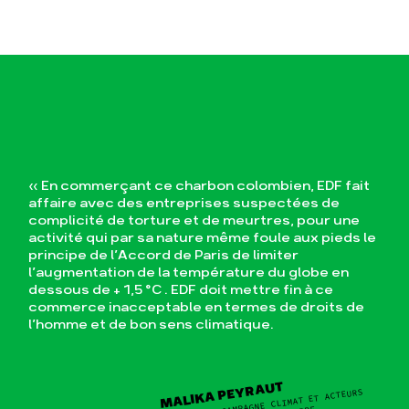
« En commerçant ce charbon colombien, EDF fait
affaire avec des entreprises suspectées de
complicité de torture et de meurtres, pour une
activité qui par sa nature même foule aux pieds le
principe de l’Accord de Paris de limiter
l’augmentation de la température du globe en
dessous de + 1,5 °C . EDF doit mettre fin à ce
commerce inacceptable en termes de droits de
l’homme et de bon sens climatique.
MALIKA PEYRAUT
CHARGÉE DE CAMPAGNE CLIMAT ET ACTEURS