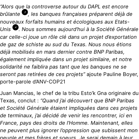
“Alors que la controverse autour du DAPL est encore
3
brûlante
, les banques françaises préparent déjà de
nouveaux forfaits humains et écologiques aux Etats-
4
Unis
. Nous sommes aujourd’hui à la Société Générale
car celle-ci joue un rôle clé dans un projet d’exportation
de gaz de schiste au sud du Texas. Nous nous étions
déjà mobilisés en mars dernier contre BNP Paribas,
également impliquée dans un projet similaire, et notre
solidarité ne faiblira pas tant que les banques ne se
seront pas retirées de ces projets”
ajoute Pauline Boyer,
porte-parole d’ANV-COP21
Juan Mancias, le chef de la tribu Esto’k Gna originaire du
Texas, conclut :
“Quand j’ai découvert que BNP Paribas
et Société Générale étaient impliquées dans ces projets
de terminaux, j’ai décidé de venir les rencontrer, ici en
France, pays des droits de l’Homme. Maintenant, elles
ne peuvent plus ignorer l’oppression que subissent mon
peuple et mes frères et soeurs. Je serai demain à leur