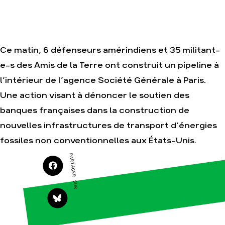
Nos autres
campagnes
Je soutiens les
Amis de la Terre
Ce matin, 6 défenseurs amérindiens et 35 militant-
e-s des Amis de la Terre ont construit un pipeline à
Agir
Nos
thématiques
l’intérieur de l’agence Société Générale à Paris.
Faire un don
Climat – Énergie
Une action visant à dénoncer le soutien des
S'engager sur le
terrain
Surproduction
banques françaises dans la construction de
Agir au quotidien
Agriculture
nouvelles infrastructures de transport d’énergies
Soutenir les
Finance
campagnes
fossiles non conventionnelles aux États-Unis.
Multinationales
Transmettre
PARTAGER SUR
tout ou partie de
Forêts
son patrimoine
Télécharger
gratuitement les
guides éco-
citoyens