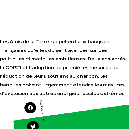
Nos autres
campagnes
Je soutiens les
Amis de la Terre
Les Amis de la Terre rappellent aux banques
Agir
Nos
thématiques
Faire un don
françaises qu’elles doivent avancer sur des
Climat – Énergie
S'engager sur le
politiques climatiques ambitieuses. Deux ans après
terrain
Surproduction
la COP21 et l’adoption de premières mesures de
Agir au quotidien
Agriculture
réduction de leurs soutiens au charbon, les
Soutenir les
Finance
campagnes
banques doivent urgemment étendre les mesures
Multinationales
Transmettre
d’exclusion aux autres énergies fossiles extrêmes.
tout ou partie de
Forêts
son patrimoine
PARTAGER SUR
Télécharger
gratuitement les
guides éco-
citoyens