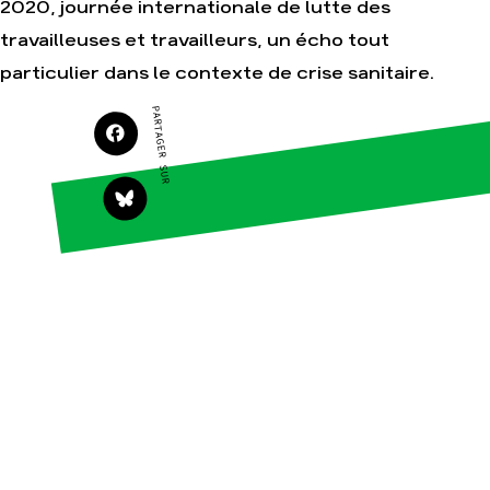
2020, journée internationale de lutte des
travailleuses et travailleurs, un écho tout
particulier dans le contexte de crise sanitaire.
Agir
Nos
thématiques
Faire un don
PARTAGER SUR
Climat – Énergie
S'engager sur le
terrain
Surproduction
Agir au quotidien
Agriculture
Soutenir les
Finance
campagnes
Multinationales
Transmettre tout ou
partie de son
Forêts
patrimoine
Télécharger
gratuitement les
guides éco-citoyens
Actualités
Groupes
locaux