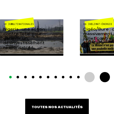
MULTINATIONALES
CLIMAT-ÉNERGIE
10 JUIL
06 JUIL
Nigeria : une action
Cigéo/Bure : 
contre Total pour
massivement a
garantir un
juillet contre
désinvestissement
nucléaire
responsable
TOUTES NOS ACTUALITÉS