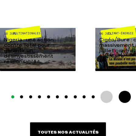
MULTINATIONALES
CLIMAT-ÉNERGIE
10 JUIL
06 JUIL
Nigeria : une action
Cigéo/Bure : 
contre Total pour
massivement a
garantir un
juillet contre
désinvestissement
nucléaire
responsable
TOUTES NOS ACTUALITÉS