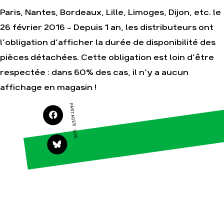
Paris, Nantes, Bordeaux, Lille, Limoges, Dijon, etc. le
26 février 2016 – Depuis 1 an, les distributeurs ont
Agir
Nos
l’obligation d’afficher la durée de disponibilité des
thématiques
Faire un don
pièces détachées. Cette obligation est loin d’être
Climat – Énergie
S'engager sur le
terrain
respectée : dans 60% des cas, il n’y a aucun
Surproduction
Agir au quotidien
affichage en magasin !
Agriculture
Soutenir les
Finance
PARTAGER SUR
campagnes
Multinationales
Transmettre tout ou
partie de son
Forêts
patrimoine
Télécharger
gratuitement les
guides éco-citoyens
Actualités
Groupes
locaux