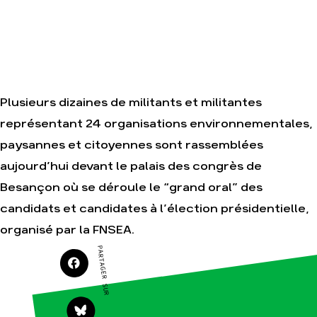
TOTAL(e)
Nos alliés
Nos autres
Je soutiens les
campagnes
Amis de la Terre
Plusieurs dizaines de militants et militantes
Agir
Nos
représentant 24 organisations environnementales,
thématiques
Faire un don
paysannes et citoyennes sont rassemblées
Climat –
S'engager sur
Énergie
le terrain
aujourd’hui devant le palais des congrès de
Surproduction
Agir au
Besançon où se déroule le “grand oral” des
quotidien
Agriculture
candidats et candidates à l’élection présidentielle,
Soutenir les
Finance
campagnes
organisé par la FNSEA.
Multinationales
Transmettre
PARTAGER SUR
tout ou partie
Forêts
de son
patrimoine
Télécharger
gratuitement
les guides éco-