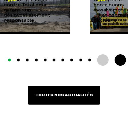
contre Total pour
contribuons
garantir un
massivement a
désinvestissement
juillet contre
responsable
nucléaire
TOUTES NOS ACTUALITÉS