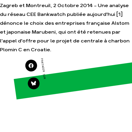
Zagreb et Montreuil, 2 Octobre 2014 - Une analyse
du réseau CEE Bankwatch publiée aujourd'hui [1]
dénonce le choix des entreprises française Alstom
Agir
Nos
thématiques
et japonaise Marubeni, qui ont été retenues par
Faire un don
Climat – Énergie
l'appel d'offre pour le projet de centrale à charbon
S'engager sur le
terrain
Surproduction
Plomin C en Croatie.
Agir au quotidien
Agriculture
PARTAGER SUR
Soutenir les
Finance
campagnes
Multinationales
Transmettre tout
ou partie de son
Forêts
patrimoine
Télécharger
gratuitement les
guides éco-
citoyens