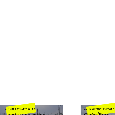
MULTINATIONALES
CLIMAT-ÉNERGIE
10 JUIL
06 JUIL
Nigeria : une action
Cigéo/Bure :