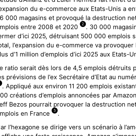
’expansion du e-commerce aux Etats-Unis a ent
6 000 magasins et provoqué la destruction ne
2
mplois entre 2008 et 2020
. 30 000 magasin
ermer d’ici 2025, détruisant 500 000 emplois 
otal, l’expansion du e-commerce va provoquer 
lus d’1 million d’emplois d’ici 2025 aux Etats-Un
e ratio serait dès lors de 4,5 emplois détruits
es prévisions de l’ex Secrétaire d’Etat au num
4
. Appliqué aux environ 11 200 emplois existan
00 créations d’emplois annoncées par Amazon,
eff Bezos pourrait provoquer la destruction ne
5
mplois en France
.
ar l’hexagone se dirige vers un scénario à l’a