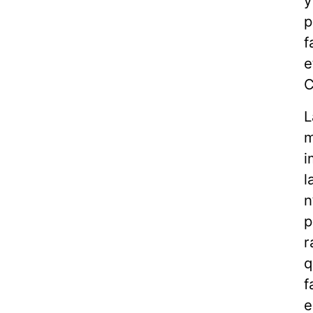
y
p
f
e
C
L
m
i
l
n
p
r
q
f
e