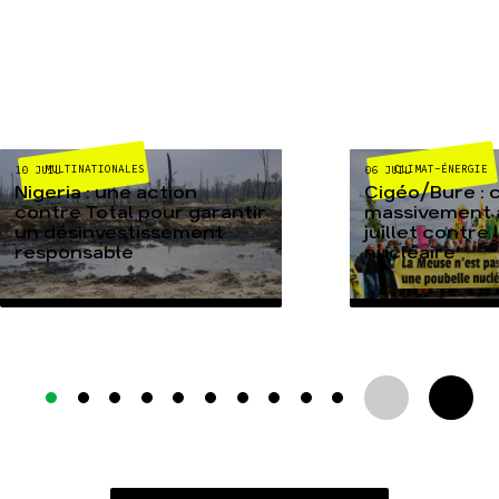
MULTINATIONALES
CLIMAT-ÉNERGIE
10 JUIL
06 JUIL
Nigeria : une action
Cigéo/Bure : 
contre Total pour garantir
massivement a
un désinvestissement
juillet contre
responsable
nucléaire