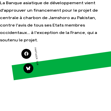
La Banque asiatique de développement vient
d'approuver un financement pour le projet de
Agir
Nos
centrale à charbon de Jamshoro au Pakistan,
thématiques
Faire un don
contre l'avis de tous ses Etats membres
Climat – Énergie
S'engager sur le
occidentaux... à l'exception de la France, qui a
terrain
Surproduction
soutenu le projet.
Agir au quotidien
Agriculture
Soutenir les
Finance
PARTAGER SUR
campagnes
Multinationales
Transmettre tout ou
partie de son
Forêts
patrimoine
Télécharger
gratuitement les
guides éco-citoyens
Actualités
Groupes
locaux
Espace presse