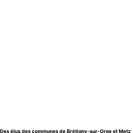
Actualités
Groupes
locaux
Espace
presse
Publications
Contact
Des élus des communes de Brétigny-sur-Orge et Metz