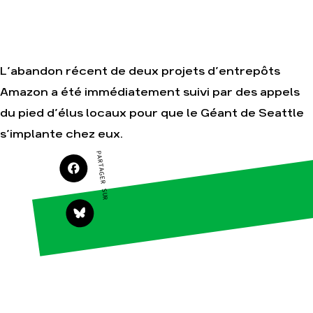
Nos autres
campagnes
Je soutiens les
Amis de la Terre
L’abandon récent de deux projets d’entrepôts
Amazon a été immédiatement suivi par des appels
Agir
Nos
thématiques
du pied d’élus locaux pour que le Géant de Seattle
Faire un don
Climat – Énergie
s’implante chez eux.
S'engager sur le
terrain
Surproduction
PARTAGER SUR
Agir au quotidien
Agriculture
Soutenir les
Finance
campagnes
Multinationales
Transmettre
tout ou partie de
Forêts
son patrimoine
Télécharger
gratuitement les
guides éco-
citoyens