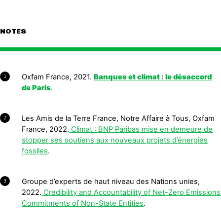
NOTES
Oxfam France, 2021.
Banques et climat : le désaccord
1
de Paris
.
Les Amis de la Terre France, Notre Affaire à Tous, Oxfam
2
France, 2022.
Climat : BNP Paribas mise en demeure de
stopper ses soutiens aux nouveaux projets d’énergies
fossiles
.
Groupe d’experts de haut niveau des Nations unies,
3
2022.
Credibility and Accountability of Net-Zero Emissions
Commitments of Non-State Entities
.