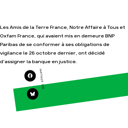
campagnes
Je soutiens les
Amis de la Terre
Les Amis de la Terre France, Notre Affaire à Tous et
Oxfam France, qui avaient mis en demeure BNP
Agir
Nos
thématiques
Paribas de se conformer à ses obligations de
Faire un don
Climat – Énergie
vigilance le 26 octobre dernier, ont décidé
S'engager sur le
terrain
Surproduction
d’assigner la banque en justice.
Agir au quotidien
Agriculture
PARTAGER SUR
Soutenir les
Finance
campagnes
Multinationales
Transmettre tout
ou partie de son
Forêts
patrimoine
Télécharger
gratuitement les
guides éco-
citoyens