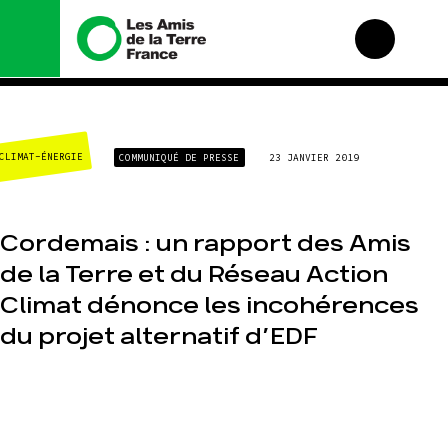
Nous connaître
Nos campagnes
CLIMAT-ÉNERGIE
COMMUNIQUÉ DE PRESSE
23 JANVIER 2019
Histoire
Total, rendez-vous au
tribunal
Manifeste
Gaz « naturel », le
grand enfumage
Missions et méthodes
Cordemais : un rapport des Amis
Mode : une tendance
Valeurs
destructrice
de la Terre et du Réseau Action
Équipes et
Gaz au Mozambique, la
fonctionnement
Climat dénonce les incohérences
violence TOTAL(e)
Le réseau dans le
du projet alternatif d’EDF
Nos autres campagnes
monde
Nos alliés
Je soutiens les Amis de
la Terre