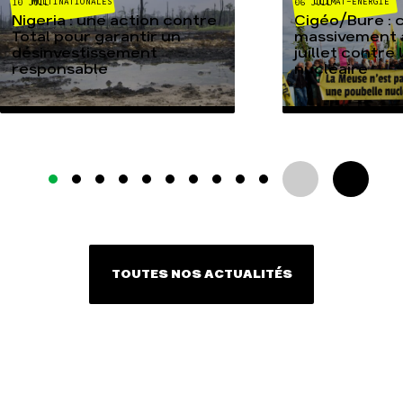
MULTINATIONALES
CLIMAT-ÉNERGIE
10 JUIL
06 JUIL
Nigeria : une action contre
Cigéo/Bure : 
Total pour garantir un
massivement a
désinvestissement
juillet contre
responsable
nucléaire
TOUTES NOS ACTUALITÉS