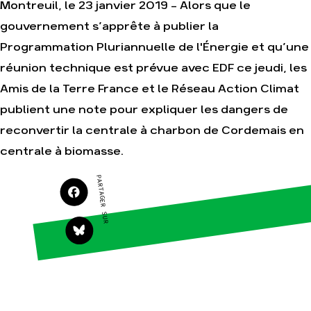
Montreuil, le 23 janvier 2019 - Alors que le
Agir
Nos thématiques
gouvernement s’apprête à publier la
Faire un don
Climat – Énergie
Programmation Pluriannuelle de l'Énergie et qu’une
S'engager sur le
Surproduction
réunion technique est prévue avec EDF ce jeudi, les
terrain
Agriculture
Amis de la Terre France et le Réseau Action Climat
Agir au quotidien
Finance
Soutenir les
publient une note pour expliquer les dangers de
campagnes
Multinationales
reconvertir la centrale à charbon de Cordemais en
Transmettre tout ou
Forêts
partie de son
centrale à biomasse.
patrimoine
Télécharger
PARTAGER SUR
gratuitement les
guides éco-citoyens
Actualités
Groupes locaux
Espace presse
Publications