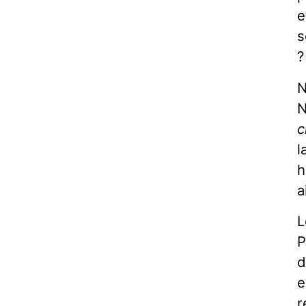
e
s
?
N
N
c
l
h
a
L
P
d
e
r