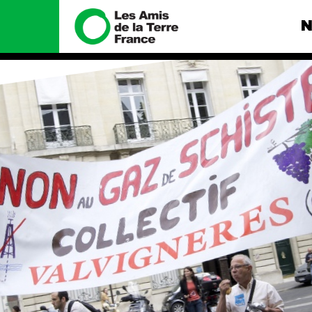
N
Nous connaître
Nos camp
Histoire
Total, rendez-
tribunal
Manifeste
Gaz « naturel »
enfumage
Missions et méthodes
Mode : une te
Valeurs
destructrice
Équipes et
Gaz au Mozambi
fonctionnement
violence TOTAL
Le réseau dans le monde
Nos autres ca
Nos alliés
Je soutiens les Amis de la
Terre