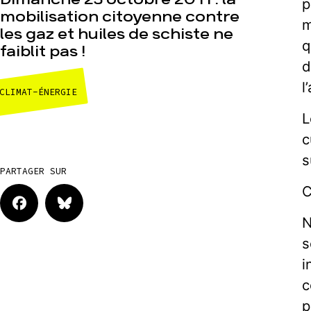
p
mobilisation citoyenne contre
m
les gaz et huiles de schiste ne
q
faiblit pas !
d
l
CLIMAT-ÉNERGIE
L
c
s
PARTAGER SUR
C
N
s
i
c
p