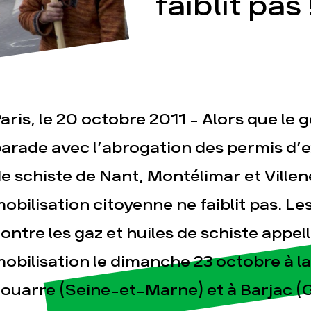
faiblit pas 
aris, le 20 octobre 2011 – Alors que l
esse
Publications
Con
arade avec l’abrogation des permis d’e
e schiste de Nant, Montélimar et Ville
obilisation citoyenne ne faiblit pas. Les
ontre les gaz et huiles de schiste appel
obilisation le dimanche 23 octobre à l
ouarre (Seine-et-Marne) et à Barjac (