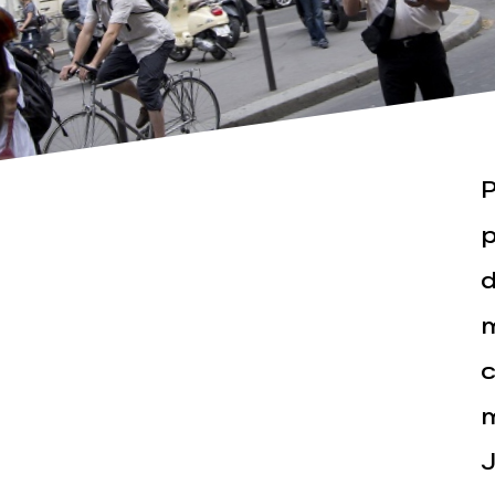
P
Actualités
Espace pr
p
d
m
c
m
J