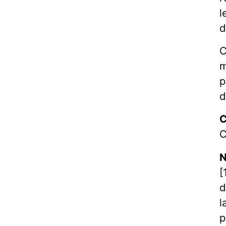
l
d
C
m
p
d
C
C
N
[
d
l
p