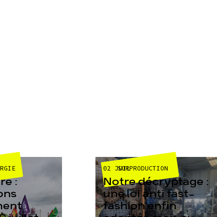
02 JUIL
ERGIE
SURPRODUCTION
e :
Notre décryptage :
ons
une loi anti fast-
ment
fashion enfin