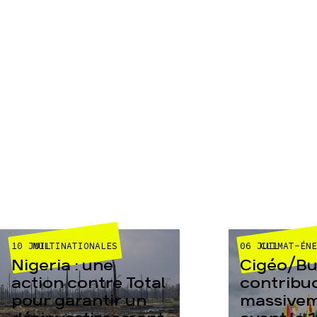
10 JUIL
06 JUIL
MULTINATIONALES
CLIMAT-ÉN
Nigeria : une
Cigéo/Bur
action contre Total
contribu
pour garantir un
massive