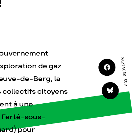
!
JE M'IMPLIQUE
e gouvernement
PARTAGER SUR
tact
xploration de gaz
neuve-de-Berg, la
 collectifs citoyens
lent à une
a Ferté-sous-
Gard) pour