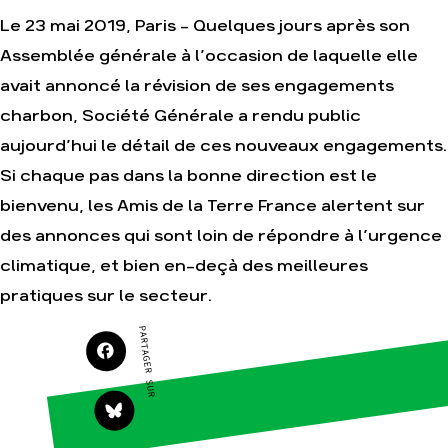
Le 23 mai 2019, Paris - Quelques jours après son
Assemblée générale à l’occasion de laquelle elle
Agir
Nos
avait annoncé la révision de ses engagements
thématiques
Faire un don
charbon, Société Générale a rendu public
Climat – Énergie
S'engager sur le
terrain
aujourd’hui le détail de ces nouveaux engagements.
Surproduction
Agir au quotidien
Si chaque pas dans la bonne direction est le
Agriculture
Soutenir les
Finance
bienvenu, les Amis de la Terre France alertent sur
campagnes
Multinationales
des annonces qui sont loin de répondre à l’urgence
Transmettre tout ou
partie de son
Forêts
climatique, et bien en-deçà des meilleures
patrimoine
pratiques sur le secteur.
Télécharger
gratuitement les
guides éco-citoyens
PARTAGER SUR
Actualités
Groupes
locaux