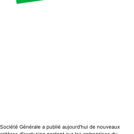
Espace presse
Publications
Contact
Société Générale a publié aujourd’hui de nouveaux
critères d’exclusion portant sur les entreprises du