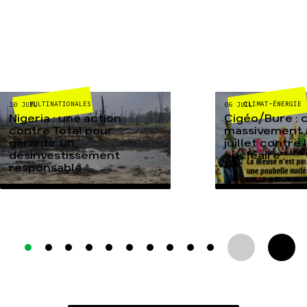
MULTINATIONALES
CLIMAT-ÉNERGIE
10 JUIL
06 JUIL
Nigeria : une action
Cigéo/Bure : 
contre Total pour
massivement a
garantir un
juillet contre
désinvestissement
nucléaire
responsable