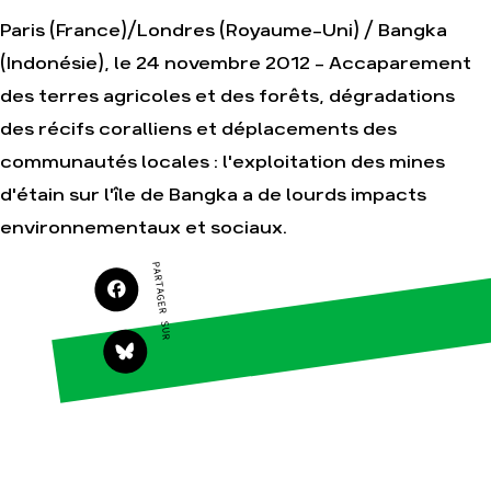
Paris (France)/Londres (Royaume-Uni) / Bangka
Agir
Nos thématiques
(Indonésie), le 24 novembre 2012 - Accaparement
Faire un don
Climat – Énergie
des terres agricoles et des forêts, dégradations
S'engager sur le
Surproduction
terrain
des récifs coralliens et déplacements des
Agriculture
Agir au quotidien
communautés locales : l'exploitation des mines
Finance
Soutenir les
d'étain sur l'île de Bangka a de lourds impacts
campagnes
Multinationales
environnementaux et sociaux.
Transmettre tout ou
Forêts
partie de son
patrimoine
PARTAGER SUR
Télécharger
gratuitement les
guides éco-citoyens
Actualités
Groupes
locaux
Espace presse
Publications