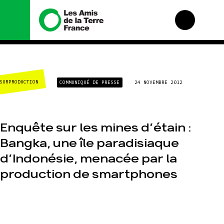
Nous connaître
Nos campagnes
SURPRODUCTION
COMMUNIQUÉ DE PRESSE
24 NOVEMBRE 2012
Histoire
Total, rendez-vous au
tribunal
Manifeste
Gaz « naturel », le
grand enfumage
Missions et méthodes
Enquête sur les mines d’étain :
Mode : une tendance
Valeurs
destructrice
Bangka, une île paradisiaque
Équipes et
Gaz au Mozambique,
fonctionnement
la violence TOTAL(e)
d’Indonésie, menacée par la
Le réseau dans le
Nos autres
monde
production de smartphones
campagnes
Nos alliés
Je soutiens les Amis
de la Terre