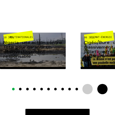
MULTINATIONALES
CLIMAT-ÉNERGIE
10 JUIL
06 JUIL
Nigeria : une action contre
Cigéo/Bure : 
Total pour garantir un
massivement a
désinvestissement
juillet contre
responsable
nucléaire