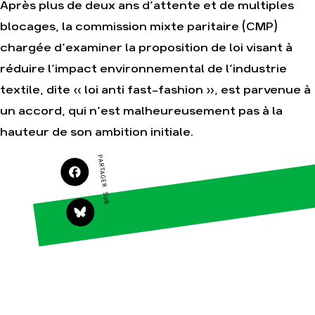
Après plus de deux ans d’attente et de multiples
blocages, la commission mixte paritaire (CMP)
Agir
Nos thématiques
chargée d’examiner la proposition de loi visant à
Faire un don
Climat – Énergie
réduire l’impact environnemental de l’industrie
S'engager sur le
Surproduction
textile, dite « loi anti fast-fashion », est parvenue à
terrain
Agriculture
un accord, qui n’est malheureusement pas à la
Agir au quotidien
Finance
hauteur de son ambition initiale.
Soutenir les
campagnes
Multinationales
PARTAGER SUR
Transmettre tout ou
Forêts
partie de son
patrimoine
Télécharger
gratuitement les
guides éco-citoyens
Actualités
Groupes
locaux
Espace presse