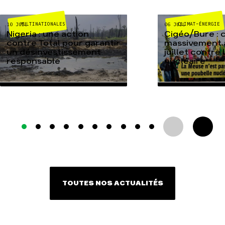
MULTINATIONALES
CLIMAT-ÉNERGIE
10 JUIL
06 JUIL
Nigeria : une action
Cigéo/Bure : 
contre Total pour garantir
massivement a
un désinvestissement
juillet contre
responsable
nucléaire
TOUTES NOS ACTUALITÉS