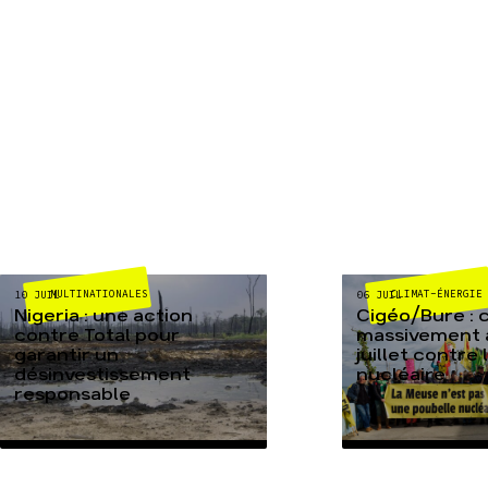
MULTINATIONALES
CLIMAT-ÉNERGIE
10 JUIL
06 JUIL
Nigeria : une action
Cigéo/Bure : 
contre Total pour
massivement a
garantir un
juillet contre
désinvestissement
nucléaire
responsable