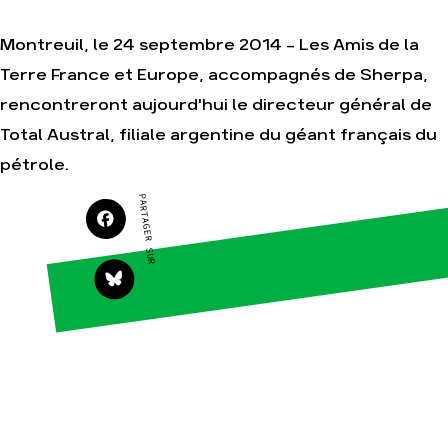
Montreuil, le 24 septembre 2014 - Les Amis de la
Terre France et Europe, accompagnés de Sherpa,
Agir
Nos
rencontreront aujourd'hui le directeur général de
thématiques
Faire un don
Climat – Énergie
Total Austral, filiale argentine du géant français du
S'engager sur le
terrain
Surproduction
pétrole.
Agir au quotidien
Agriculture
PARTAGER SUR
Soutenir les
Finance
campagnes
Multinationales
Transmettre tout
ou partie de son
Forêts
patrimoine
Télécharger
gratuitement les
guides éco-
citoyens
Actualités