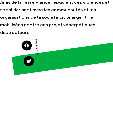
Amis de la Terre France répudient ces violences et
Actualités
se solidarisent avec les communautés et les
Groupes
locaux
organisations de la société civile argentine
Espace presse
mobilisées contre ces projets énergétiques
Publications
destructeurs.
Contact
PARTAGER SUR