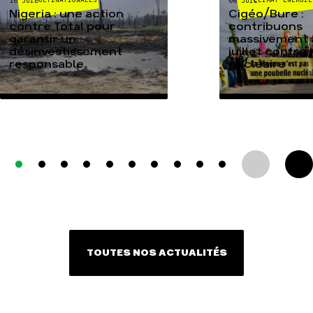
10 JUIL
06 JUIL
Nigeria : une action
Cigéo/Bure :
contre Total pour
contribuons
garantir un
massivement a
désinvestissement
juillet contre
responsable
nucléaire
TOUTES NOS ACTUALITÉS