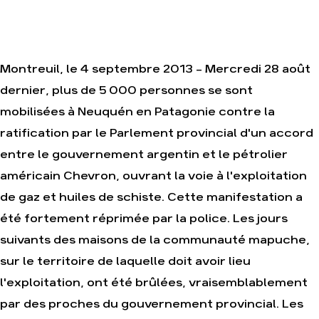
Je soutiens les
Amis de la Terre
Montreuil, le 4 septembre 2013 – Mercredi 28 août
Agir
Nos
dernier, plus de 5 000 personnes se sont
thématiques
Faire un don
mobilisées à Neuquén en Patagonie contre la
Climat – Énergie
S'engager sur le
terrain
ratification par le Parlement provincial d'un accord
Surproduction
Agir au quotidien
entre le gouvernement argentin et le pétrolier
Agriculture
Soutenir les
américain Chevron, ouvrant la voie à l'exploitation
Finance
campagnes
de gaz et huiles de schiste. Cette manifestation a
Multinationales
Transmettre tout
ou partie de son
Forêts
été fortement réprimée par la police. Les jours
patrimoine
suivants des maisons de la communauté mapuche,
Télécharger
gratuitement les
sur le territoire de laquelle doit avoir lieu
guides éco-
citoyens
l'exploitation, ont été brûlées, vraisemblablement
par des proches du gouvernement provincial. Les