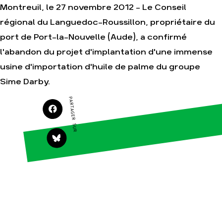
Montreuil, le 27 novembre 2012 - Le Conseil
régional du Languedoc-Roussillon, propriétaire du
Agir
Nos
port de Port-la-Nouvelle (Aude), a confirmé
thématiques
Faire un don
l'abandon du projet d'implantation d'une immense
Climat – Énergie
S'engager sur le
usine d'importation d'huile de palme du groupe
terrain
Surproduction
Sime Darby.
Agir au quotidien
Agriculture
Soutenir les
Finance
PARTAGER SUR
campagnes
Multinationales
Transmettre tout ou
partie de son
Forêts
patrimoine
Télécharger
gratuitement les
guides éco-citoyens
Actualités
Groupes
locaux
Espace presse