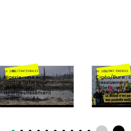
MULTINATIONALES
CLIMAT-ÉNERGIE
10 JUIL
06 JUIL
Nigeria : une action
Cigéo/Bure : 
contre Total pour
massivement a
garantir un
juillet contre
désinvestissement
nucléaire
responsable