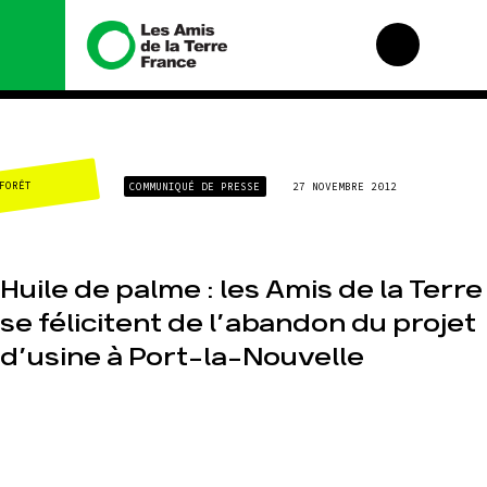
Nous connaître
Nos campagnes
FORÊT
COMMUNIQUÉ DE PRESSE
27 NOVEMBRE 2012
Histoire
Total, rendez-vous
au tribunal
Manifeste
Gaz « naturel », le
grand enfumage
Missions et
méthodes
Huile de palme : les Amis de la Terre
Mode : une tendance
destructrice
Valeurs
se félicitent de l’abandon du projet
Gaz au Mozambique,
Équipes et
la violence TOTAL(e)
fonctionnement
d’usine à Port-la-Nouvelle
Nos autres
Le réseau dans le
campagnes
monde
Nos alliés
Je soutiens les Amis
de la Terre