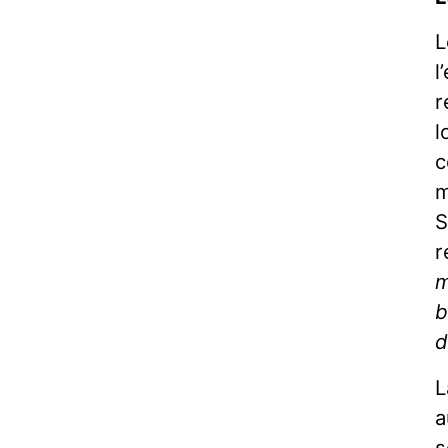
L
l
r
l
c
m
S
r
m
b
d
L
a
s