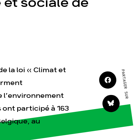
 et sociale de
JE M'IMPLIQUE
tact
 la loi « Climat et
PARTAGER SUR
firment
e l’environnement
 ont participé à 163
elgique, au