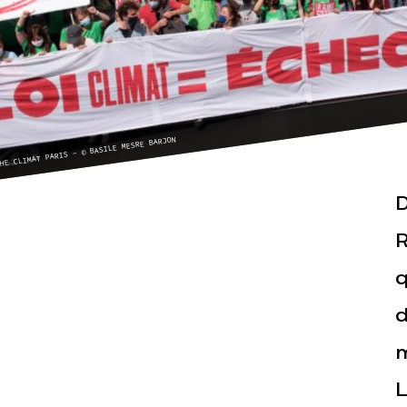
HE CLIMAT PARIS - © BASILE MESRE BARJON
Actualités
Espace pr
D
R
q
d
m