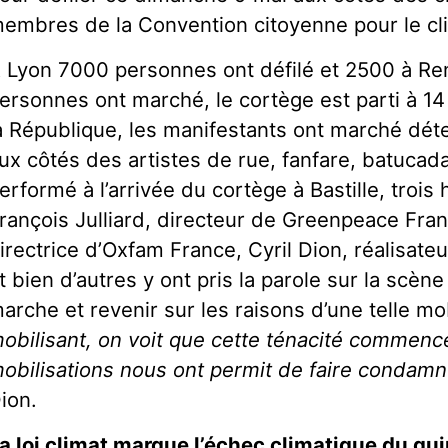
embres de la Convention citoyenne pour le cl
 Lyon 7000 personnes ont défilé et 2500 à Re
ersonnes ont marché, le cortège est parti à 14
a République, les manifestants ont marché déte
ux côtés des artistes de rue, fanfare, batucad
erformé à l’arrivée du cortège à Bastille, trois
rançois Julliard, directeur de Greenpeace Fran
irectrice d’Oxfam France, Cyril Dion, réalisateu
t bien d’autres y ont pris la parole sur la scène 
arche et revenir sur les raisons d’une telle mob
obilisant, on voit que cette ténacité commence
obilisations nous ont permit de faire condamne
ion.
a loi climat marque l’échec climatique du q