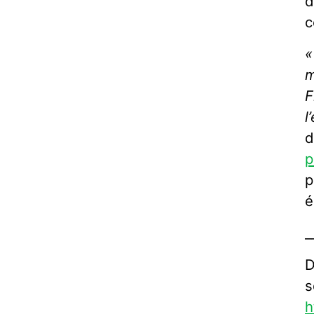
d
c
«
m
F
l
d
p
p
é
_
s
h