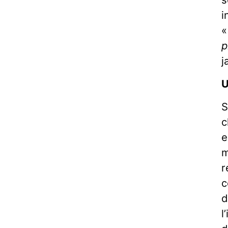
i
p
j
U
S
c
e
m
r
c
d
l