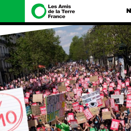
N
Nous connaître
Nos camp
Histoire
Total, rendez-
tribunal
Manifeste
Gaz « naturel »
enfumage
Missions et méthodes
Mode : une te
Valeurs
destructrice
Équipes et
Gaz au Mozambi
fonctionnement
violence TOTAL
Le réseau dans le monde
Nos autres ca
Nos alliés
Je soutiens les Amis de la
Terre