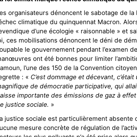
es organisateurs dénoncent le sabotage de la l
’échec climatique du quinquennat Macron. Alors
evendique d’une écologie « raisonnable » et sa
oi, ces mobilisations dénoncent le déni de dém
oupable le gouvernement pendant l’examen de l
anœuvres ont été bonnes pour limiter l’ambitio
amoun, l’une des 150 de la Convention citoyen
egrette : «
C’est dommage et décevant
,
c’était
agnifique de démocratie participative, qui allai
aisse importante des émissions de gaz à effet 
e justice sociale.
»
a justice sociale est particulièrement absente 
ucune mesure concrète de régulation de l’act
ecteurs les plus polluants n’a été prise alors qu’