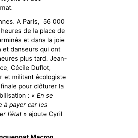
imat.
nnes. A Paris, 56 000
 heures de la place de
rminés et dans la joie
a et danseurs qui ont
 heures plus tard. Jean-
ce, Cécile Duflot,
r et militant écologiste
finale pour clôturer la
ilisation : «
En se
 à payer car les
r l’état
» ajoute Cyril
uinquennat Macron