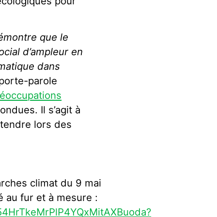
écologiques pour
démontre que le
cial d’ampleur en
imatique dans
 porte-parole
réoccupations
ondues. Il s’agit à
ntendre lors des
rches climat du 9 mai
é au fur et à mesure :
wtG54HrTkeMrPlP4YQxMitAXBuoda?