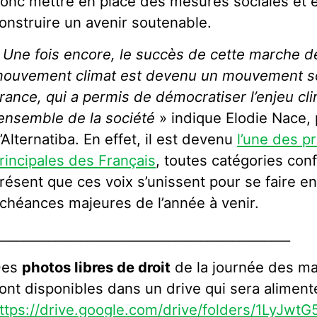
onc mettre en place des mesures sociales et 
onstruire un avenir soutenable.
 Une fois encore, le succès de cette marche 
ouvement climat est devenu un mouvement so
rance, qui a permis de démocratiser l’enjeu cl
’ensemble de la société
» indique Elodie Nace,
’Alternatiba.
En effet, il est devenu
l’une des p
rincipales des Français
, toutes catégories conf
résent que ces voix s’unissent pour se faire e
chéances majeures de l’année à venir.
______________________________________________
Des
photos libres de droit
de la journée des ma
ont disponibles dans un drive qui sera aliment
ttps://drive.google.com/drive/folders/1LyJ