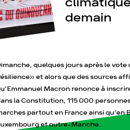
climatique
demain
esse
Publications
Con
imanche, quelques jours après le vote de
ésilience» et alors que des sources af
u’Emmanuel Macron renonce à inscrir
ans la Constitution, 115 000 personnes
arches partout en France ainsi qu’en B
Luxembourg et outre-Manche.