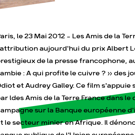
aris, le 23 Mai 2012 - Les Amis de la Ter
'attribution aujourd'hui du prix Albert L
restigieux de la presse francophone, 
esse
Publications
Con
ambie : A qui profite le cuivre ? » des j
diot et Audrey Galley. Ce film s'appuie 
ar ldes Amis de la Terre France dans le 
ampagne sur la Banque européenne d'i
t le secteur minier en Afrique. Il dénonc