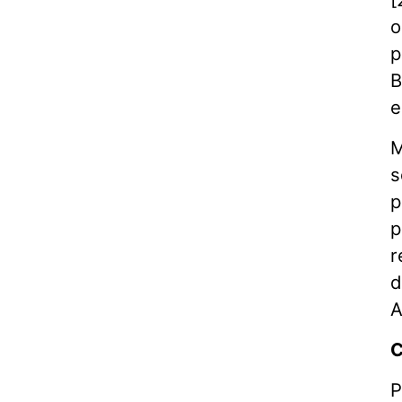
o
p
B
e
M
s
p
p
r
d
A
C
P