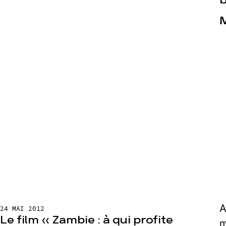
b
M
A
24 MAI 2012
Le film « Zambie : à qui profite
m