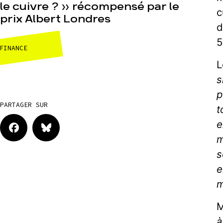
le cuivre ? » récompensé par le
c
prix Albert Londres
d
5
FINANCE
L
s
p
PARTAGER SUR
t
e
m
s
e
m
M
à