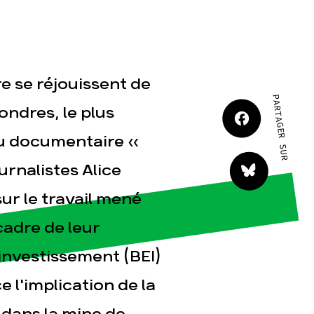
JE M'IMPLIQUE
re se réjouissent de
PARTAGER SUR
ondres, le plus
au documentaire «
tact
ournalistes Alice
sur le travail mené
cadre de leur
nvestissement (BEI)
e l'implication de la