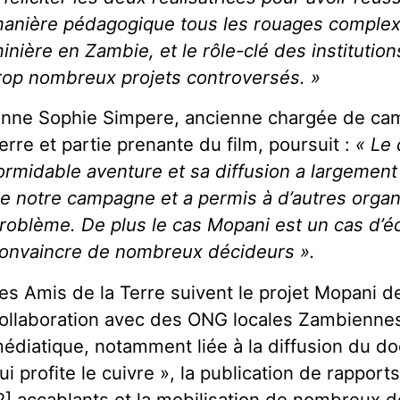
anière pédagogique tous les rouages complexes
inière en Zambie, et le rôle-clé des institutio
rop nombreux projets controversés. »
nne Sophie Simpere, ancienne chargée de ca
erre et partie prenante du film, poursuit :
« Le
ormidable aventure et sa diffusion a largement
e notre campagne et a permis à d’autres organi
roblème. De plus le cas Mopani est un cas d’éco
onvaincre de nombreux décideurs ».
es Amis de la Terre suivent le projet Mopani d
ollaboration avec des ONG locales Zambiennes
édiatique, notamment liée à la diffusion du d
ui profite le cuivre », la publication de rapports
2] accablants et la mobilisation de nombreux 