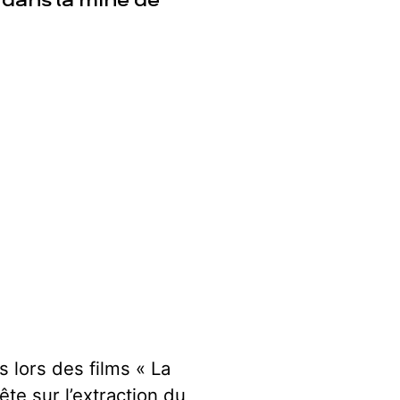
dans la mine de
 lors des films « La
te sur l’extraction du