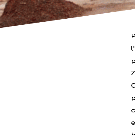
P
l
p
Actualités
Espace pr
Z
O
p
c
e