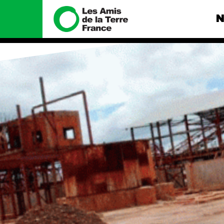
N
Nous connaître
Nos camp
Histoire
Total, rendez-
tribunal
Manifeste
Gaz « naturel »
enfumage
Missions et méthodes
Mode : une te
Valeurs
destructrice
Équipes et
Gaz au Mozambi
fonctionnement
violence TOTAL
Le réseau dans le monde
Nos autres ca
Nos alliés
Je soutiens les Amis de la
Terre