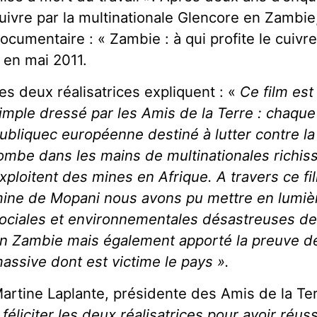
uivre par la multinationale Glencore en Zambie, 
ocumentaire : « Zambie : à qui profite le cuivre
 en mai 2011.
es deux réalisatrices expliquent : «
Ce film est 
imple dressé par les Amis de la Terre : chaque
ubliquec européenne destiné à lutter contre la
ombe dans les mains de multinationales richis
xploitent des mines en Afrique. A travers ce fi
ine de Mopani nous avons pu mettre en lumiè
ociales et environnementales désastreuses de 
n Zambie mais également apporté la preuve de 
assive dont est victime le pays ».
artine Laplante, présidente des Amis de la Ter
 féliciter les deux réalisatrices pour avoir réus