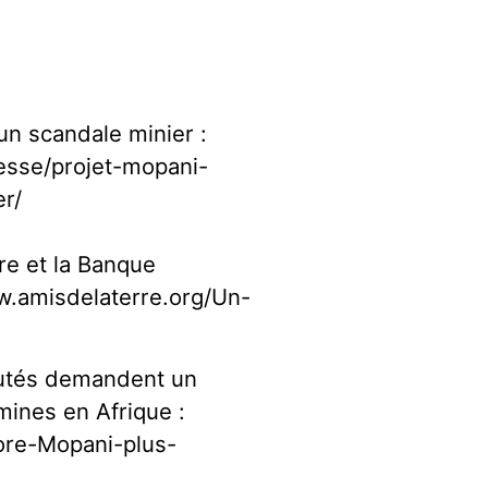
un scandale minier :
esse/projet-mopani-
r/
re et la Banque
w.amisdelaterre.org/Un-
putés demandent un
ines en Afrique :
ore-Mopani-plus-