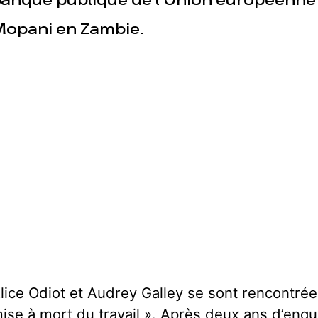
anque publique de l'Union européenne 
opani en Zambie.
lice Odiot et Audrey Galley se sont rencontrées
ise à mort du travail ». Après deux ans d’enquê