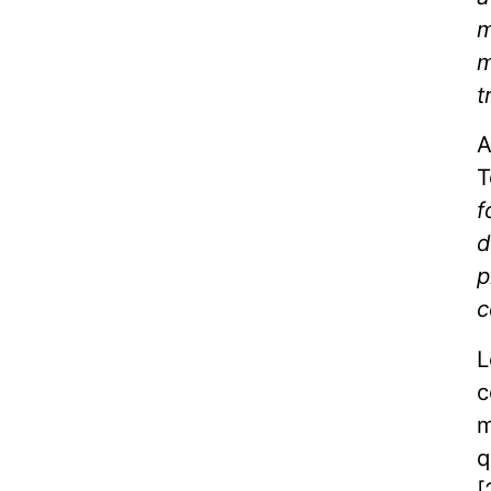
m
m
t
A
T
f
d
p
c
L
c
m
q
[