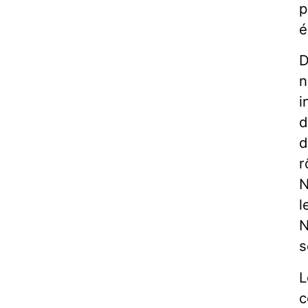
p
é
D
n
i
d
d
r
N
l
N
s
L
c