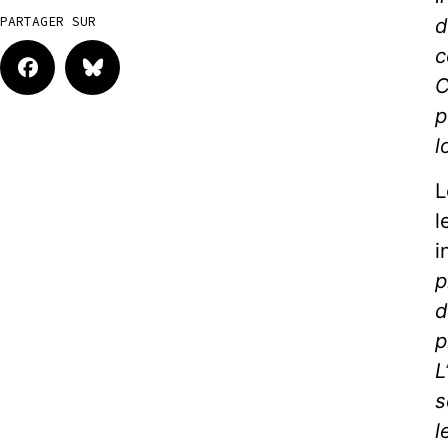
d
PARTAGER SUR
c
C
p
l
L
l
i
p
d
p
L
s
l