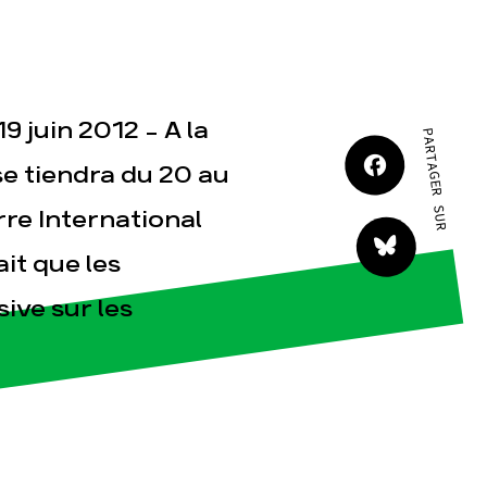
JE M'IMPLIQUE
19 juin 2012 - A la
PARTAGER SUR
se tiendra du 20 au
erre International
tact
ait que les
ive sur les