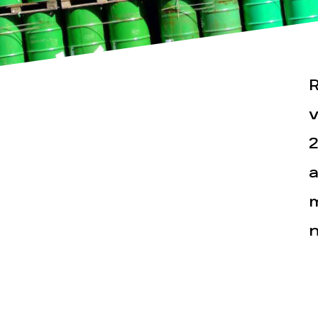
R
v
2
Actualités
Espace pr
a
m
n