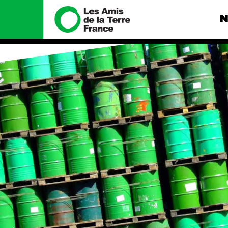
N
Nous connaître
Nos camp
Histoire
Total, rendez-
tribunal
Manifeste
Gaz « naturel »
enfumage
Missions et méthodes
Mode : une te
Valeurs
destructrice
Équipes et
Gaz au Mozambi
fonctionnement
violence TOTAL
Le réseau dans le monde
Nos autres ca
Nos alliés
Je soutiens les Amis de la
Terre