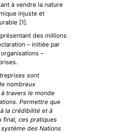
ant à vendre la nature
mique injuste et
rable [1].
eprésentant des millions
aration – initiée par
 organisations –
prises.
treprises sont
r de nombreux
 à travers le monde
lations. Permettre que
 la crédibilité et à
 final, ces pratiques
u système des Nations