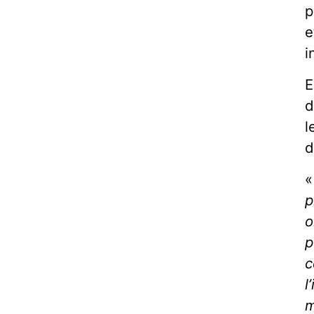
p
e
i
E
d
l
d
«
p
o
p
c
l
m