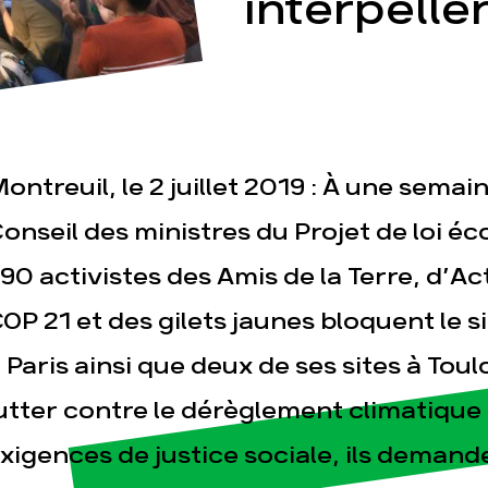
interpell
ontreuil, le 2 juillet 2019 : À une sema
esse
Publications
Con
onseil des ministres du Projet de loi éc
90 activistes des Amis de la Terre, d’A
OP 21 et des gilets jaunes bloquent le s
 Paris ainsi que deux de ses sites à Toul
utter contre le dérèglement climatique
xigences de justice sociale, ils demand