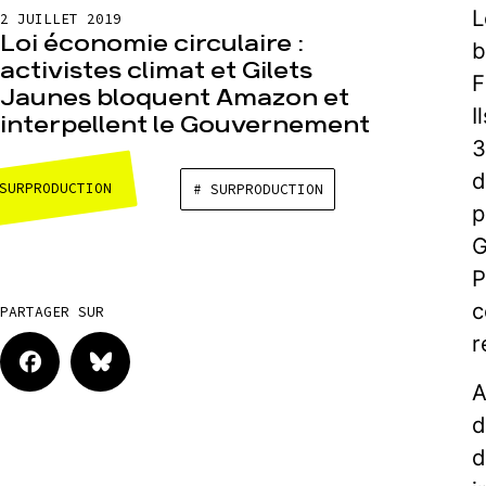
L
2 JUILLET 2019
Loi économie circulaire :
b
activistes climat et Gilets
F
Jaunes bloquent Amazon et
I
interpellent le Gouvernement
3
d
SURPRODUCTION
# SURPRODUCTION
p
G
P
c
PARTAGER SUR
r
A
d
d