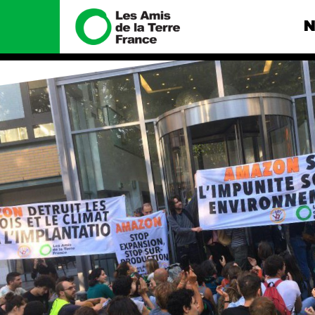
N
Nous connaître
Nos camp
Histoire
Total, rendez-
tribunal
Manifeste
Gaz « naturel »
enfumage
Missions et méthodes
Mode : une te
Valeurs
destructrice
Équipes et
Gaz au Mozambi
fonctionnement
violence TOTAL
Le réseau dans le monde
Nos autres ca
Nos alliés
Je soutiens les Amis de la
Terre