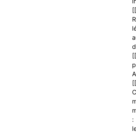
i
[
R
l
a
d
[
p
A
[
C
m
m
:
l