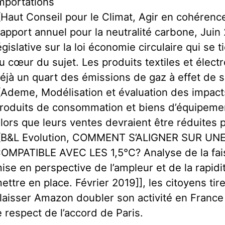
mportations
[Haut Conseil pour le Climat, Agir en cohérenc
apport annuel pour la neutralité carbone, Juin 2
égislative sur la loi économie circulaire qui se 
u cœur du sujet. Les produits textiles et élec
éjà un quart des émissions de gaz à effet de s
[Ademe, Modélisation et évaluation des impac
roduits de consommation et biens d’équipeme
lors que leurs ventes devraient être réduites p
[B&L Evolution, COMMENT S’ALIGNER SUR UN
OMPATIBLE AVEC LES 1,5°C? Analyse de la fais
ise en perspective de l’ampleur et de la rapid
ettre en place. Février 2019]], les citoyens tir
 laisser Amazon doubler son activité en France
e respect de l’accord de Paris.