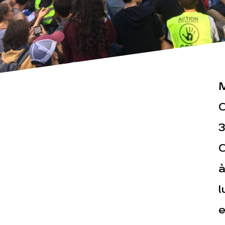
M
Actualités
Espace pr
C
3
C
à
l
e