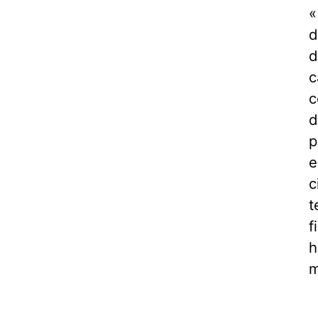
«
d
d
c
c
d
p
e
c
t
f
h
m