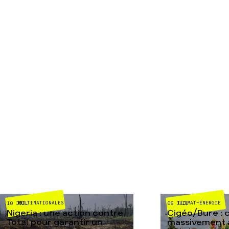
MULTINATIONALES
CLIMAT-ÉNERGIE
10 JUIL
06 JUIL
Nigeria : une action contre
Cigéo/Bure : 
Total pour garantir un
massivement a