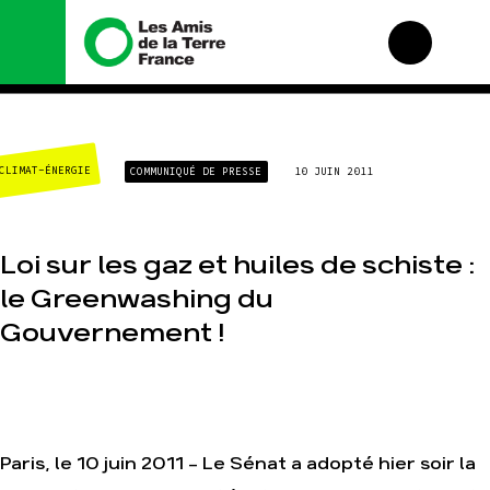
Nous connaître
Nos campagnes
CLIMAT-ÉNERGIE
COMMUNIQUÉ DE PRESSE
10 JUIN 2011
Histoire
Total, rendez-vous au
tribunal
Manifeste
Gaz « naturel », le
grand enfumage
Missions et méthodes
Loi sur les gaz et huiles de schiste :
Mode : une tendance
Valeurs
destructrice
le Greenwashing du
Équipes et
Gaz au Mozambique, la
fonctionnement
Gouvernement !
violence TOTAL(e)
Le réseau dans le
Nos autres campagnes
monde
Nos alliés
Je soutiens les Amis de
la Terre
Paris, le 10 juin 2011 - Le Sénat a adopté hier soir la