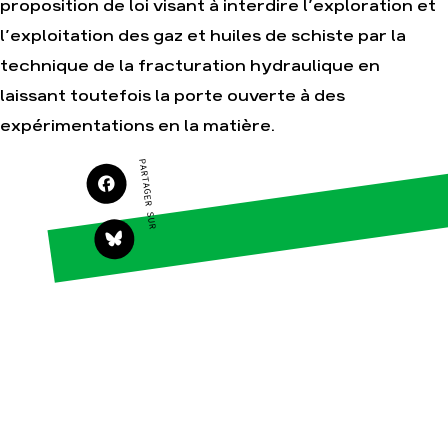
proposition de loi visant à interdire l’exploration et
Agir
Nos thématiques
l’exploitation des gaz et huiles de schiste par la
Faire un don
Climat – Énergie
technique de la fracturation hydraulique en
S'engager sur le
Surproduction
laissant toutefois la porte ouverte à des
terrain
Agriculture
expérimentations en la matière.
Agir au quotidien
Finance
Soutenir les
PARTAGER SUR
campagnes
Multinationales
Transmettre tout ou
Forêts
partie de son
patrimoine
Télécharger
gratuitement les
guides éco-citoyens
Actualités
Groupes locaux
Espace presse
Publications