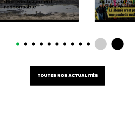
désinvestissement
juillet contre
responsable
nucléaire
TOUTES NOS ACTUALITÉS