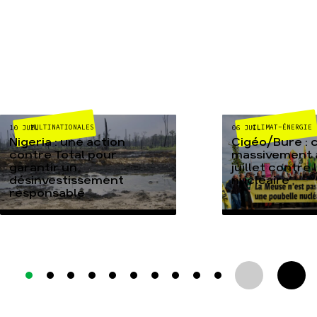
MULTINATIONALES
CLIMAT-ÉNERGIE
10 JUIL
06 JUIL
Nigeria : une action
Cigéo/Bure : 
contre Total pour
massivement a
garantir un
juillet contre
désinvestissement
nucléaire
responsable