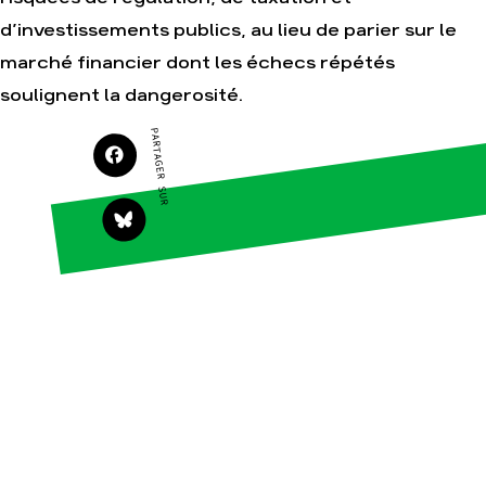
Espace presse
d’investissements publics, au lieu de parier sur le
Publications
marché financier dont les échecs répétés
Contact
soulignent la dangerosité.
PARTAGER SUR