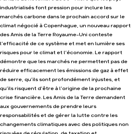
industrialisés font pression pour inclure les
marchés carbone dans le prochain accord sur le
Agir
Nos
climat négocié à Copenhague, un nouveau rapport
thématiques
Faire un don
des Amis de la Terre Royaume-Uni conteste
Climat – Énergie
S'engager sur le
terrain
l’efficacité de ce système et met en lumière ses
Surproduction
Agir au quotidien
risques pour le climat et l’économie. Le rapport
Agriculture
Soutenir les
démontre que les marchés ne permettent pas de
Finance
campagnes
Multinationales
réduire efficacement les émissions de gaz à effet
Transmettre tout ou
partie de son
Forêts
de serre, qu’ils sont profondément injustes, et
patrimoine
qu’ils risquent d’être à l’origine de la prochaine
Télécharger
gratuitement les
crise financière. Les Amis de la Terre demandent
guides éco-citoyens
aux gouvernements de prendre leurs
responsabilités et de gérer la lutte contre les
Actualités
changements climatiques avec des politiques non
Groupes
locaux
risquées de régulation, de taxation et