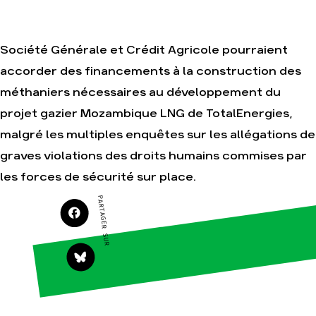
Je soutiens les
Amis de la Terre
Société Générale et Crédit Agricole pourraient
accorder des financements à la construction des
Agir
Nos
méthaniers nécessaires au développement du
thématiques
Faire un don
projet gazier Mozambique LNG de TotalEnergies,
Climat – Énergie
S'engager sur le
terrain
malgré les multiples enquêtes sur les allégations de
Surproduction
Agir au quotidien
graves violations des droits humains commises par
Agriculture
Soutenir les
les forces de sécurité sur place.
Finance
campagnes
Multinationales
PARTAGER SUR
Transmettre tout
ou partie de son
Forêts
patrimoine
Télécharger
gratuitement les
guides éco-
citoyens