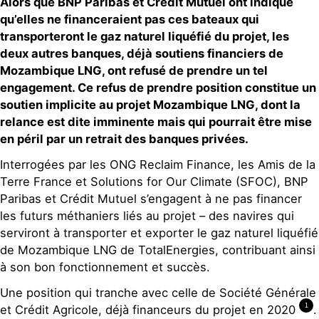
Alors que BNP Paribas et Crédit Mutuel ont indiqué
qu’elles ne financeraient pas ces bateaux
qui
transporteront le gaz naturel liquéfié du projet
, les
deux autres banques, déjà soutiens financiers de
Mozambique LNG, ont refusé de prendre un tel
engagement. Ce refus de prendre position
constitue un
soutien implicite au projet
Mozambique LNG, dont la
relance est dite imminente mais
qui
pourrait être mise
en péril par un retrait des banques privées.
Interrogées par les ONG Reclaim Finance, les Amis de la
Terre France et
Solutions for Our Climate (SFOC)
, BNP
Paribas et Crédit Mutuel s’engagent à ne pas financer
les futurs méthaniers liés au projet – des navires qui
serviront à transporter et exporter le gaz naturel liquéfié
de Mozambique LNG de TotalEnergies, contribuant ainsi
à son bon fonctionnement et succès.
Une position qui tranche avec celle de Société Générale
1
et Crédit Agricole, déjà financeurs du projet en 2020
.