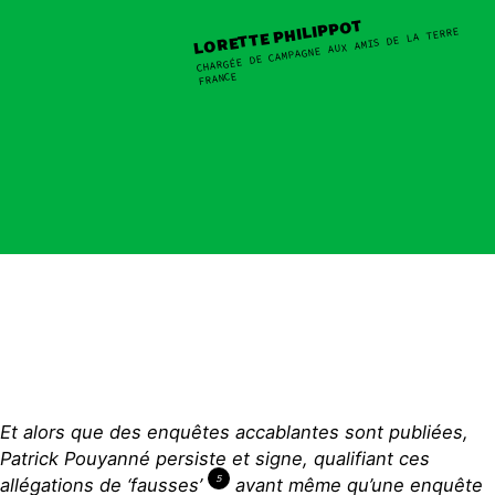
LORETTE PHILIPPOT
CHARGÉE DE CAMPAGNE AUX AMIS DE LA TERRE
FRANCE
Et alors que
des enquêtes accablantes sont publiées,
Patrick Pouyanné persiste et signe, qualifiant ces
5
allégations de ‘fausses’
avant même qu’une enquête