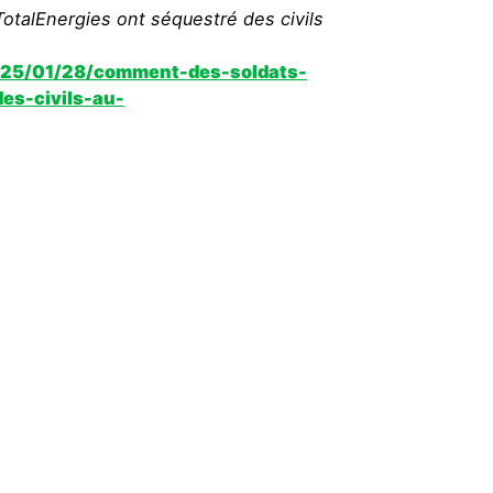
talEnergies ont séquestré des civils
2025/01/28/comment-des-soldats-
es-civils-au-