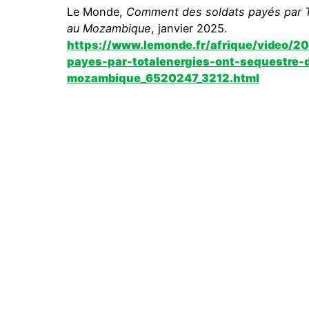
Le Monde,
Comment des soldats payés par To
au Mozambique
, janvier 2025.
https://www.lemonde.fr/afrique/video/
payes-par-totalenergies-ont-sequestre-d
mozambique_6520247_3212.html