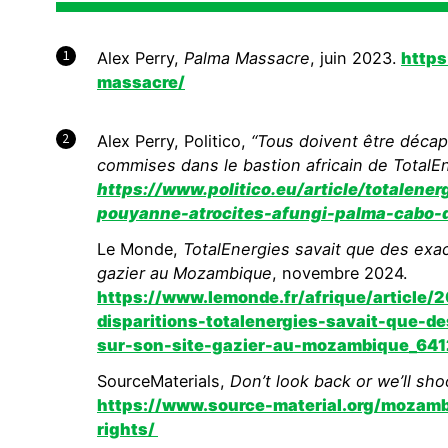
1
Alex Perry,
Palma Massacre
, juin 2023.
https
massacre/
2
Alex Perry, Politico,
‘‘Tous doivent être décapi
commises dans le bastion africain de TotalE
https://www.politico.eu/article/totalen
pouyanne-atrocites-afungi-palma-cabo-d
Le Monde,
TotalEnergies savait que des exa
gazier au Mozambique
, novembre 2024.
https://www.lemonde.fr/afrique/article/
disparitions-totalenergies-savait-que-d
sur-son-site-gazier-au-mozambique_641
SourceMaterials,
Don’t look back or we’ll sho
https://www.source-material.org/mozamb
rights/