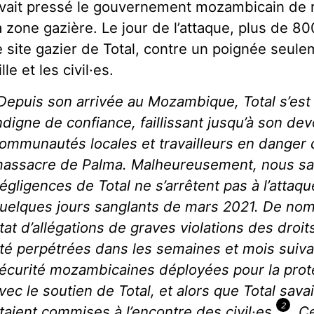
vait pressé le gouvernement mozambicain de r
a zone gazière. Le jour de l’attaque, plus de 8
e site gazier de Total, contre un poignée seule
ille et les civil·es.
Depuis son arrivée au Mozambique, Total s’es
ndigne de confiance, faillissant jusqu’à son dev
ommunautés locales et travailleurs en danger 
assacre de Palma. Malheureusement, nous sa
égligences de Total ne s’arrêtent pas à l’attaq
uelques jours sanglants de mars 2021. De no
tat d’allégations de graves violations des droi
té perpétrées dans les semaines et mois suiva
écurité mozambicaines déployées pour la prote
vec le soutien de Total, et alors que Total sav
2
taient commises à l’encontre des civil·es
. C