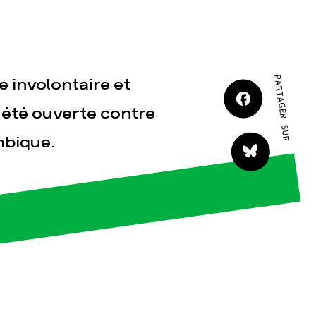
JE M'IMPLIQUE
PARTAGER SUR
e involontaire et
 été ouverte contre
mbique.
tact