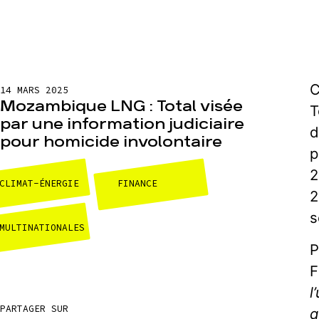
C
14 MARS 2025
Mozambique LNG : Total visée
T
par une information judiciaire
d
pour homicide involontaire
p
2
CLIMAT-ÉNERGIE
FINANCE
2
s
MULTINATIONALES
P
F
l
PARTAGER SUR
q