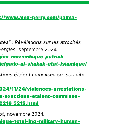
://www.alex-perry.com/palma-
tés’’ : Révélations sur les atrocités
nergies
, septembre 2024.
ergies-mozambique-patrick-
elgado-al-shabab-etat-islamique/
ctions étaient commises sur son site
2024/11/24/violences-arrestations-
es-exactions-etaient-commises-
2216_3212.html
ot
, novembre 2024.
ique-total-lng-military-human-