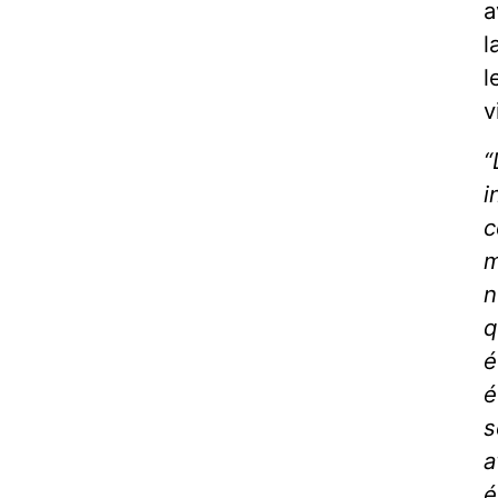
a
l
l
v
“
i
c
m
n
q
é
é
s
a
é