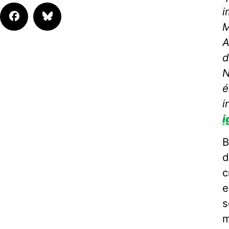
i
M
A
d
N
é
i
i
B
d
c
e
s
m