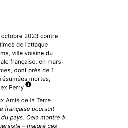
octobre 2023 contre
times de l’attaque
a, ville voisine du
ale française, en mars
imes, dont près de 1
présumées mortes,
1
lex Perry
.
x Amis de la Terre
ice française poursuit
s du pays. Cela montre à
 persiste – malgré ces