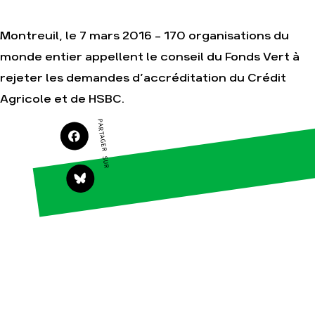
Montreuil, le 7 mars 2016 - 170 organisations du
monde entier appellent le conseil du Fonds Vert à
Agir
Nos
thématiques
rejeter les demandes d’accréditation du Crédit
Faire un don
Climat – Énergie
Agricole et de HSBC.
S'engager sur le
terrain
Surproduction
PARTAGER SUR
Agir au quotidien
Agriculture
Soutenir les
Finance
campagnes
Multinationales
Transmettre tout
ou partie de son
Forêts
patrimoine
Télécharger
gratuitement les
guides éco-
citoyens