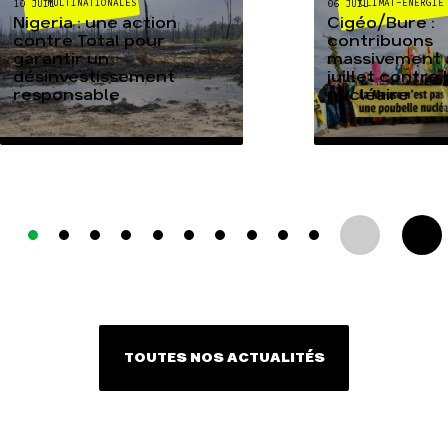
MULTINATIONALES
CLIMAT-ÉNERGIE
10 JUIL
06 JUIL
Nigeria : une action
Cigéo/Bure :
contre Total pour
contribuons
garantir un
massivement a
désinvestissement
juillet contre
responsable
nucléaire
TOUTES NOS ACTUALITÉS