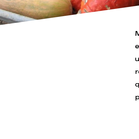
M
e
u
Actualités
Espace pr
r
q
p