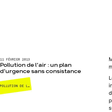
M
11 FÉVRIER 2013
Pollution de l’air : un plan
m
d’urgence sans consistance
L
i
POLLUTION DE L'AIR ET TRANSPORTS
d
p
s