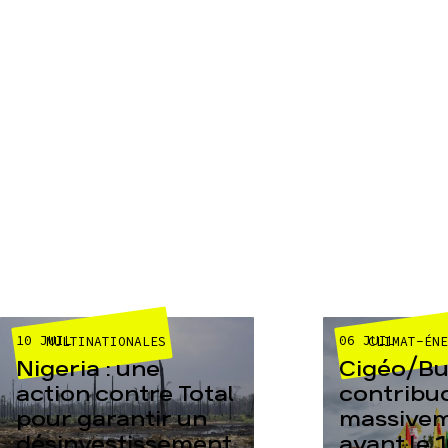
10 JUIL
06 JUIL
MULTINATIONALES
CLIMAT-ÉN
Nigeria : une
Cigéo/Bur
action contre Total
contribu
pour garantir un
massive
désinvestissement
avant le 1