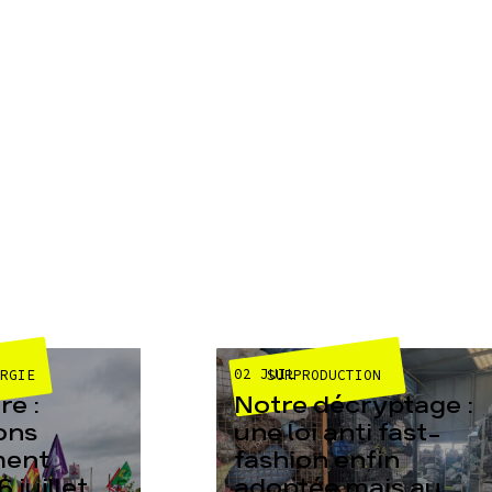
02 JUIL
ERGIE
SURPRODUCTION
e :
Notre décryptage :
ons
une loi anti fast-
ment
fashion enfin
6 juillet
adoptée mais au