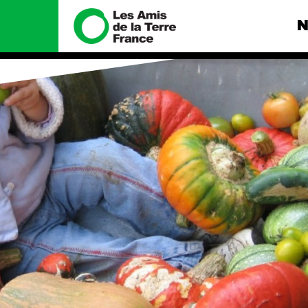
N
Nous connaître
Nos camp
Histoire
Total, rendez-
tribunal
Manifeste
Gaz « naturel »
enfumage
Missions et méthodes
Mode : une te
Valeurs
destructrice
Équipes et
Gaz au Mozambi
fonctionnement
violence TOTAL
Le réseau dans le monde
Nos autres ca
Nos alliés
Je soutiens les Amis de la
Terre