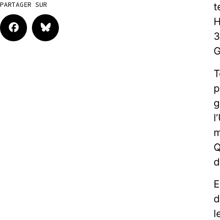
t
PARTAGER SUR
H
3
G
T
p
g
l
m
Q
d
E
d
l