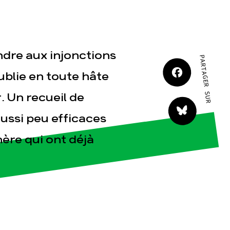
JE M'IMPLIQUE
ondre aux injonctions
PARTAGER SUR
ublie en toute hâte
. Un recueil de
tact
aussi peu efficaces
ère qui ont déjà