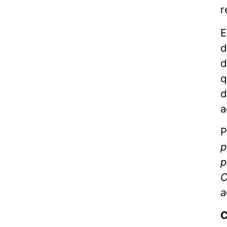
r
E
d
d
q
d
a
P
p
p
C
a
C