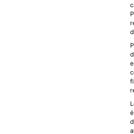
c
P
r
d
P
d
e
c
f
r
L
é
d
a