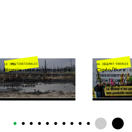
MULTINATIONALES
CLIMAT-ÉNERGIE
10 JUIL
06 JUIL
Nigeria : une action contre
Cigéo/Bure : 
Total pour garantir un
massivement a
désinvestissement
juillet contre
responsable
nucléaire