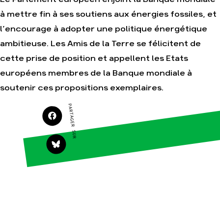
à mettre fin à ses soutiens aux énergies fossiles, et
Agir
Nos thématiques
l’encourage à adopter une politique énergétique
Faire un don
Climat – Énergie
ambitieuse. Les Amis de la Terre se félicitent de
S'engager sur le
Surproduction
terrain
cette prise de position et appellent les Etats
Agriculture
Agir au quotidien
européens membres de la Banque mondiale à
Finance
Soutenir les
soutenir ces propositions exemplaires.
campagnes
Multinationales
Transmettre tout ou
Forêts
PARTAGER SUR
partie de son
patrimoine
Télécharger
gratuitement les
guides éco-citoyens
Actualités
Groupes
locaux
Espace presse