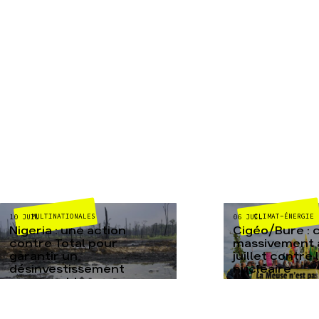
MULTINATIONALES
CLIMAT-ÉNERGIE
10 JUIL
06 JUIL
Nigeria : une action
Cigéo/Bure : 
contre Total pour
massivement a
garantir un
juillet contre
désinvestissement
nucléaire
responsable