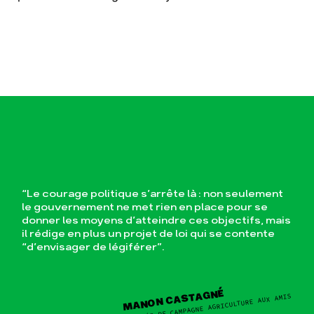
“Le courage politique s’arrête là : non seulement
le gouvernement ne met rien en place pour se
donner les moyens d’atteindre ces objectifs, mais
il rédige en plus un projet de loi qui se contente
“d’envisager de légiférer”.
MANON CASTAGNÉ
CHARGÉE DE CAMPAGNE AGRICULTURE AUX AMIS