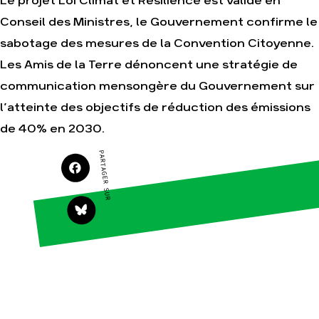
Le projet Loi Climat et Résilience est validé en
Conseil des Ministres, le Gouvernement confirme le
sabotage des mesures de la Convention Citoyenne.
Agir
Nos
Les Amis de la Terre dénoncent une stratégie de
thématiques
Faire un don
communication mensongère du Gouvernement sur
Climat – Énergie
S'engager sur le
terrain
l’atteinte des objectifs de réduction des émissions
Surproduction
Agir au quotidien
Agriculture
de 40% en 2030.
Soutenir les
Finance
PARTAGER SUR
campagnes
Multinationales
Transmettre tout
ou partie de son
Forêts
patrimoine
Télécharger
gratuitement les
guides éco-citoyens
Actualités
Groupes
locaux