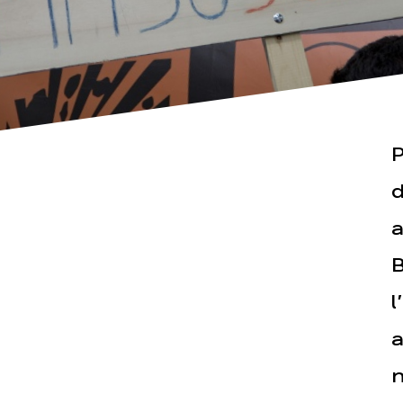
P
Actualités
Espace pr
d
a
B
l
a
n