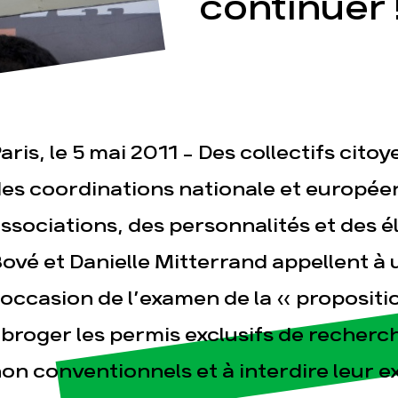
continuer 
aris, le 5 mai 2011 - Des collectifs citoy
esse
Publications
Con
es coordinations nationale et europée
ssociations, des personnalités et des
ové et Danielle Mitterrand appellent 
’occasion de l’examen de la « propositio
broger les permis exclusifs de recher
on conventionnels et à interdire leur ex