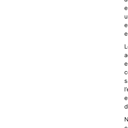
e
u
e
e
L
a
e
c
s
l
e
d
N
c