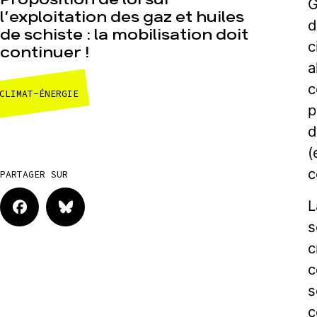
G
l’exploitation des gaz et huiles
d
de schiste : la mobilisation doit
c
continuer !
a
c
CLIMAT-ÉNERGIE
p
d
(
c
PARTAGER SUR
L
s
c
c
s
c