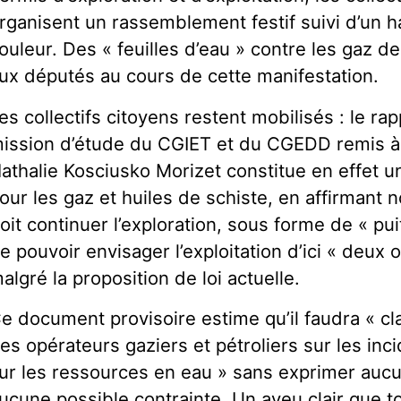
rganisent un rassemblement festif suivi d’un 
ouleur. Des « feuilles d’eau » contre les gaz de
ux députés au cours de cette manifestation.
es collectifs citoyens restent mobilisés : le ra
ission d’étude du CGIET et du CGEDD remis à
athalie Kosciusko Morizet constitue en effet un
our les gaz et huiles de schiste, en affirmant
oit continuer l’exploration, sous forme de « pu
e pouvoir envisager l’exploitation d’ici « deux o
algré la proposition de loi actuelle.
e document provisoire estime qu’il faudra « clar
es opérateurs gaziers et pétroliers sur les inc
ur les ressources en eau » sans exprimer auc
ucune possible contrainte. Un aveu clair que to