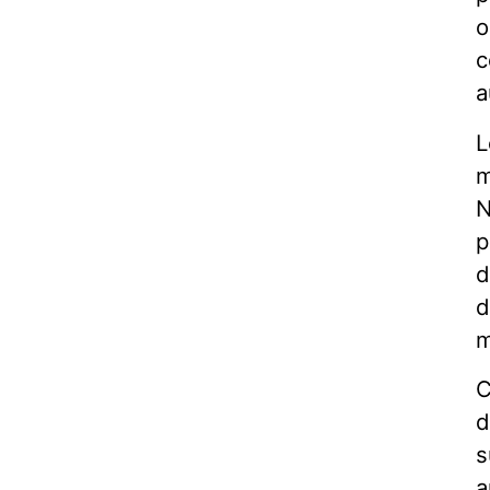
o
c
a
L
m
N
p
d
d
m
C
d
s
a