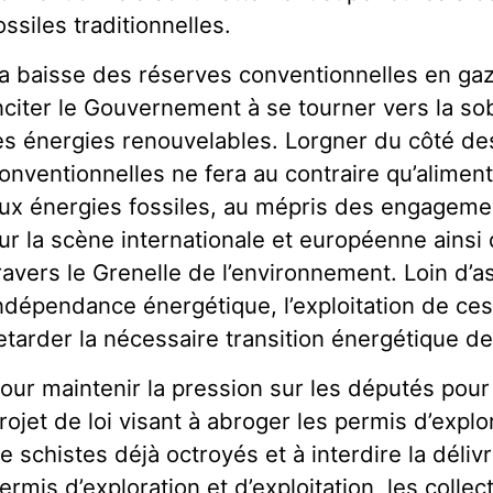
ossiles traditionnelles.
a baisse des réserves conventionnelles en gaz 
nciter le Gouvernement à se tourner vers la so
es énergies renouvelables. Lorgner du côté d
onventionnelles ne fera au contraire qu’alime
ux énergies fossiles, au mépris des engagemen
ur la scène internationale et européenne ainsi q
ravers le Grenelle de l’environnement. Loin d’a
ndépendance énergétique, l’exploitation de ce
etarder la nécessaire transition énergétique de
our maintenir la pression sur les députés pour
rojet de loi visant à abroger les permis d’explo
e schistes déjà octroyés et à interdire la déli
ermis d’exploration et d’exploitation, les collec