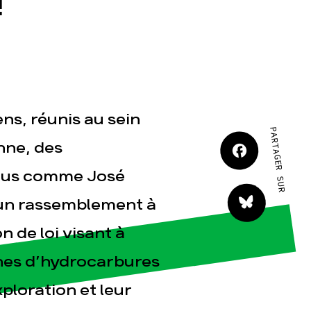
!
JE M'IMPLIQUE
ens, réunis au sein
PARTAGER SUR
tact
nne, des
 élus comme José
à un rassemblement à
n de loi visant à
ches d’hydrocarbures
ploration et leur