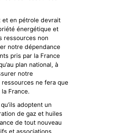
et en pétrole devrait
briété énergétique et
es ressources non
nter notre dépendance
ts pris par la France
u’au plan national, à
ssurer notre
s ressources ne fera que
 la France.
 qu’ils adoptent un
ration de gaz et huiles
vrance de tout nouveau
tifs et associations