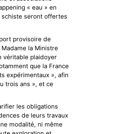
happening « eau » en
 schiste seront offertes
pport provisoire de
 Madame la Ministre
 véritable plaidoyer
 notamment que la France
its expérimentaux », afin
u trois ans », et ce
ifier les obligations
idences de leurs travaux
une modalité, ni même
ute exploration et