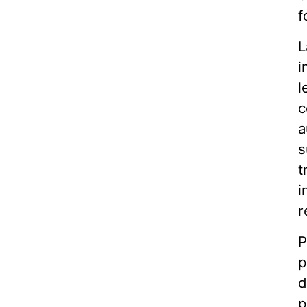
f
L
i
l
c
a
s
t
i
r
P
p
d
p