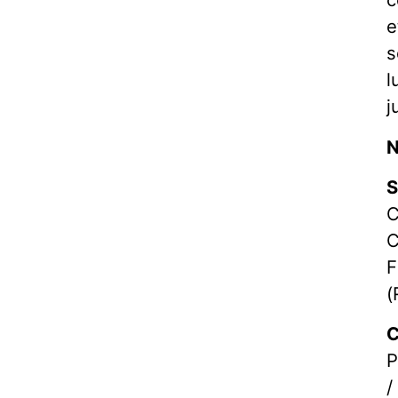
e
s
l
j
N
S
C
C
F
(
C
P
/