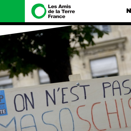
N
Nous connaître
Nos camp
Histoire
Total, rendez-
tribunal
Manifeste
Gaz « naturel »
enfumage
Missions et méthodes
Mode : une te
Valeurs
destructrice
Équipes et
Gaz au Mozambi
fonctionnement
violence TOTAL
Le réseau dans le monde
Nos autres ca
Nos alliés
Je soutiens les Amis de la
Terre