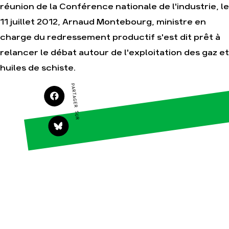
réunion de la Conférence nationale de l'industrie, le
11 juillet 2012, Arnaud Montebourg, ministre en
Agir
Nos
charge du redressement productif s'est dit prêt à
thématiques
Faire un don
relancer le débat autour de l'exploitation des gaz et
Climat – Énergie
S'engager sur le
huiles de schiste.
terrain
Surproduction
Agir au quotidien
Agriculture
PARTAGER SUR
Soutenir les
Finance
campagnes
Multinationales
Transmettre tout ou
partie de son
Forêts
patrimoine
Télécharger
gratuitement les
guides éco-citoyens
Actualités
Groupes
locaux
Espace presse