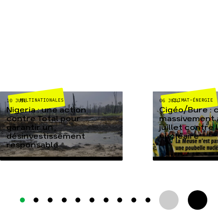
MULTINATIONALES
CLIMAT-ÉNERGIE
10 JUIL
06 JUIL
Nigeria : une action
Cigéo/Bure : 
contre Total pour
massivement a
garantir un
juillet contre
désinvestissement
nucléaire
responsable