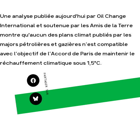
Une analyse publiée aujourd'hui par Oil Change
Agir
Nos
International et soutenue par les Amis de la Terre
thématiques
Faire un don
montre qu'aucun des plans climat publiés par les
Climat – Énergie
S'engager sur le
terrain
majors pétrolières et gazières n’est compatible
Surproduction
Agir au quotidien
avec l’objectif de l’Accord de Paris de maintenir le
Agriculture
Soutenir les
réchauffement climatique sous 1,5°C.
Finance
campagnes
Multinationales
PARTAGER SUR
Transmettre tout ou
partie de son
Forêts
patrimoine
Télécharger
gratuitement les
guides éco-citoyens
Actualités
Groupes
locaux