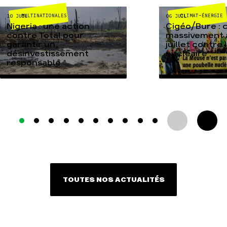
MULTINATIONALES
CLIMAT-ÉNERGIE
10 JUIL
06 JUIL
Nigeria : une action
Cigéo/Bure : 
contre Total pour
massivement a
garantir un
juillet contre
désinvestissement
nucléaire
responsable
TOUTES NOS ACTUALITÉS