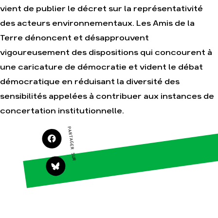
vient de publier le décret sur la représentativité
Agir
Nos thématiques
des acteurs environnementaux. Les Amis de la
Faire un don
Climat – Énergie
Terre dénoncent et désapprouvent
S'engager sur le
Surproduction
terrain
vigoureusement des dispositions qui concourent à
Agriculture
Agir au quotidien
une caricature de démocratie et vident le débat
Finance
Soutenir les
démocratique en réduisant la diversité des
campagnes
Multinationales
sensibilités appelées à contribuer aux instances de
Transmettre tout ou
Forêts
partie de son
concertation institutionnelle.
patrimoine
Télécharger
PARTAGER SUR
gratuitement les
guides éco-citoyens
Actualités
Groupes
locaux
Espace presse
Publications