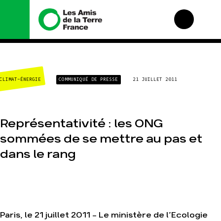
Nous connaître
Nos campagnes
CLIMAT-ÉNERGIE
COMMUNIQUÉ DE PRESSE
21 JUILLET 2011
Histoire
Total, rendez-vous au
tribunal
Manifeste
Gaz « naturel », le
grand enfumage
Missions et méthodes
Représentativité : les ONG
Mode : une tendance
Valeurs
destructrice
sommées de se mettre au pas et
Équipes et
Gaz au Mozambique,
fonctionnement
dans le rang
la violence TOTAL(e)
Le réseau dans le
Nos autres
monde
campagnes
Nos alliés
Je soutiens les Amis
de la Terre
Paris, le 21 juillet 2011 - Le ministère de l’Ecologie