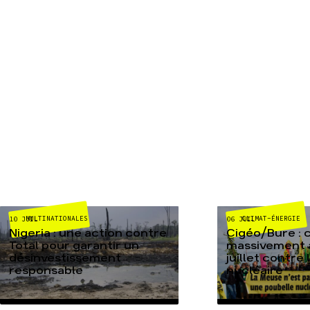
MULTINATIONALES
CLIMAT-ÉNERGIE
10 JUIL
06 JUIL
Nigeria : une action contre
Cigéo/Bure : 
Total pour garantir un
massivement a
désinvestissement
juillet contre
responsable
nucléaire