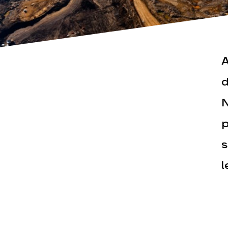
A
d
N
Actualités
Espace pr
p
s
l