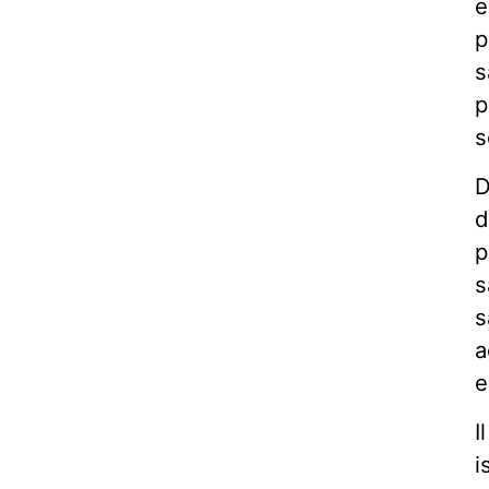
e
p
s
p
s
D
d
p
s
s
a
e
I
i