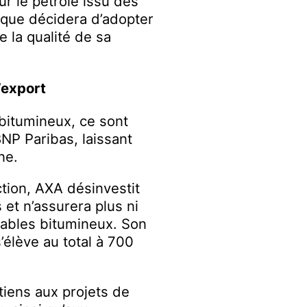
r le pétrole issu des
 que décidera d’adopter
 la qualité de sa
’export
 bitumineux, ce sont
BNP Paribas, laissant
ne.
tion, AXA désinvestit
 et n’assurera plus ni
 sables bitumineux. Son
élève au total à 700
tiens aux projets de