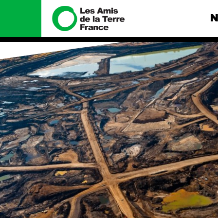
N
Nous connaître
Nos camp
Histoire
Total, rendez-
tribunal
Manifeste
Gaz « naturel »
enfumage
Missions et méthodes
Mode : une te
Valeurs
destructrice
Équipes et
Gaz au Mozambi
fonctionnement
violence TOTAL
Le réseau dans le monde
Nos autres ca
Nos alliés
Je soutiens les Amis de la
Terre