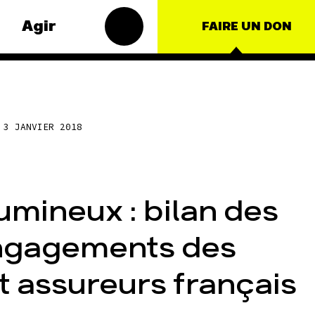
Agir
FAIRE UN DON
s
Groupes
matiques
locaux
3 JANVIER 2018
t – Énergie
Les Groupes
Locaux des
roduction
Amis de la
Terre agissent
ulture
umineux : bilan des
au niveau local
nce
pour faire
bouger les
ngagements des
nationales
lignes. Vous
aussi, vous
ts
avez envie de
 assureurs français
passer à
l'action ?