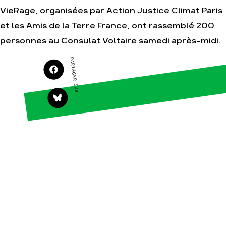
VieRage, organisées par Action Justice Climat Paris
Agir
Nos thématiques
et les Amis de la Terre France, ont rassemblé 200
Faire un don
Climat – Énergie
personnes au Consulat Voltaire samedi après-midi.
S'engager sur le
Surproduction
terrain
PARTAGER SUR
Agriculture
Agir au quotidien
Finance
Soutenir les
campagnes
Multinationales
Transmettre tout ou
Forêts
partie de son
patrimoine
Télécharger
gratuitement les
guides éco-citoyens
Actualités
Groupes
locaux
Espace presse
Publications