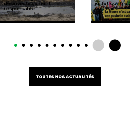
désinvestissement
juillet contre
responsable
nucléaire
TOUTES NOS ACTUALITÉS