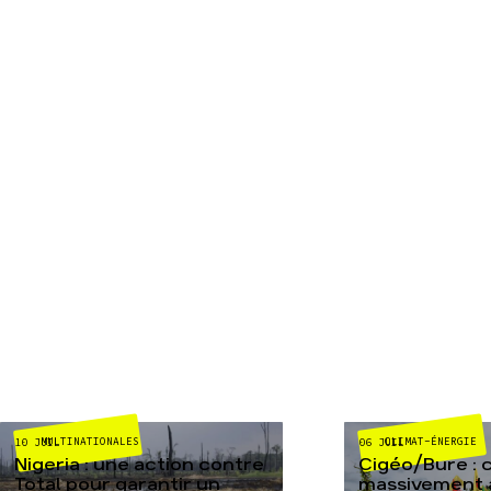
MULTINATIONALES
CLIMAT-ÉNERGIE
10 JUIL
06 JUIL
Nigeria : une action contre
Cigéo/Bure : 
Total pour garantir un
massivement a