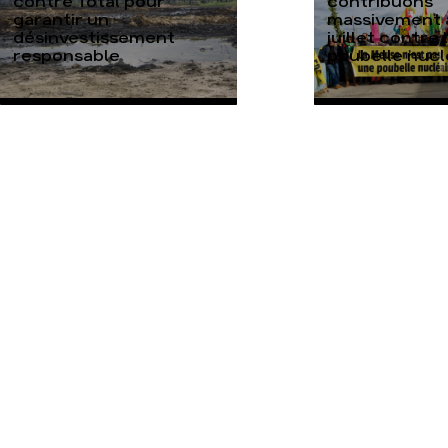
contre Total pour
contribuons
garantir un
massivement a
désinvestissement
juillet contre 
responsable
poubelle nucl
TOUTES NOS ACTUALITÉS