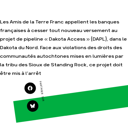
Je soutiens les
Amis de la Terre
Les Amis de la Terre Franc appellent les banques
françaises à cesser tout nouveau versement au
Agir
Nos
projet de pipeline « Dakota Access » (DAPL), dans le
thématiques
Faire un don
Dakota du Nord. Face aux violations des droits des
Climat – Énergie
S'engager sur le
terrain
communautés autochtones mises en lumières par
Surproduction
Agir au quotidien
Agriculture
la tribu des Sioux de Standing Rock, ce projet doit
Soutenir les
Finance
être mis à l’arrêt
campagnes
Multinationales
PARTAGER SUR
Transmettre tout
ou partie de son
Forêts
patrimoine
Télécharger
gratuitement les
guides éco-
citoyens