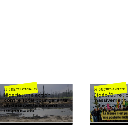
MULTINATIONALES
CLIMAT-ÉNERGIE
10 JUIL
06 JUIL
Nigeria : une action
Cigéo/Bure : 
contre Total pour garantir
massivement a
un désinvestissement
juillet contre
responsable
nucléaire