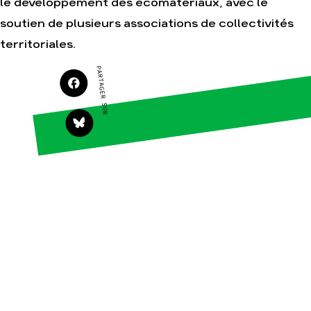
le développement des écomatériaux, avec le
soutien de plusieurs associations de collectivités
Agir
Nos thématiques
territoriales.
Faire un don
Climat – Énergie
PARTAGER SUR
S'engager sur le
Surproduction
terrain
Agriculture
Agir au quotidien
Finance
Soutenir les
campagnes
Multinationales
Transmettre tout ou
Forêts
partie de son
patrimoine
Télécharger
gratuitement les
guides éco-citoyens
Actualités
Groupes
locaux
Espace presse