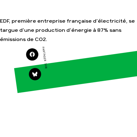
Nos autres
campagnes
Je soutiens les
Amis de la Terre
EDF, première entreprise française d’électricité, se
targue d’une production d’énergie à 87% sans
émissions de CO2.
Agir
Nos
thématiques
PARTAGER SUR
Faire un don
Climat – Énergie
S'engager sur le
terrain
Surproduction
Agir au quotidien
Agriculture
Soutenir les
Finance
campagnes
Multinationales
Transmettre tout
ou partie de son
Forêts
patrimoine
Télécharger
gratuitement les
guides éco-
citoyens